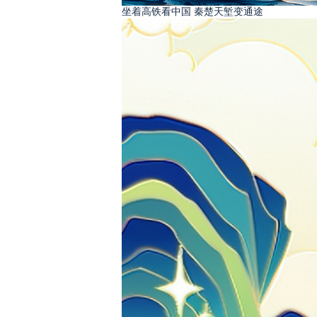
坐着高铁看中国 秦楚天堑变通途