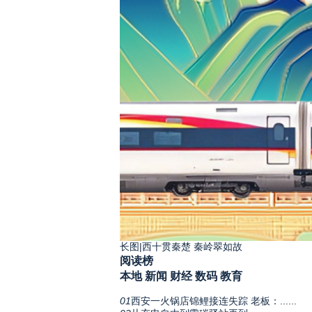
长图|西十贯秦楚 秦岭翠如故
阅读榜
本地
新闻
财经
数码
教育
01
西安一火锅店锦鲤接连失踪 老板：......