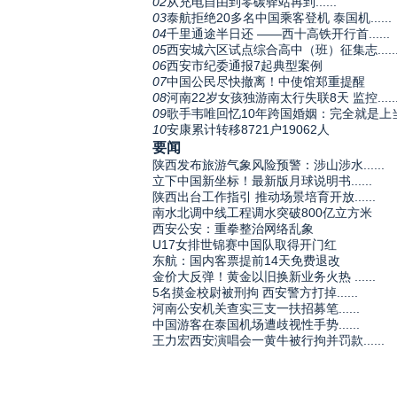
02
从充电自由到零碳驿站再到......
03
泰航拒绝20多名中国乘客登机 泰国机......
04
千里通途半日还 ——西十高铁开行首......
05
西安城六区试点综合高中（班）征集志.....
06
西安市纪委通报7起典型案例
07
中国公民尽快撤离！中使馆郑重提醒
08
河南22岁女孩独游南太行失联8天 监控.....
09
歌手韦唯回忆10年跨国婚姻：完全就是上
10
安康累计转移8721户19062人
要闻
陕西发布旅游气象风险预警：涉山涉水......
立下中国新坐标！最新版月球说明书......
陕西出台工作指引 推动场景培育开放......
南水北调中线工程调水突破800亿立方米
西安公安：重拳整治网络乱象
U17女排世锦赛中国队取得开门红
东航：国内客票提前14天免费退改
金价大反弹！黄金以旧换新业务火热 ......
5名摸金校尉被刑拘 西安警方打掉......
河南公安机关查实三支一扶招募笔......
中国游客在泰国机场遭歧视性手势......
王力宏西安演唱会一黄牛被行拘并罚款......