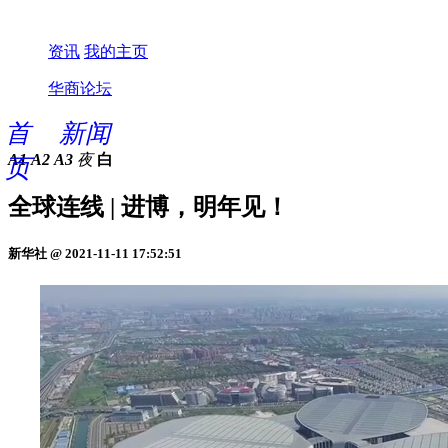
资讯
我的主页
华商论坛
首
新闻
A1
A2
A3
夜
白
页
全球连线 | 进博，明年见！
新华社 @ 2021-11-11 17:52:51