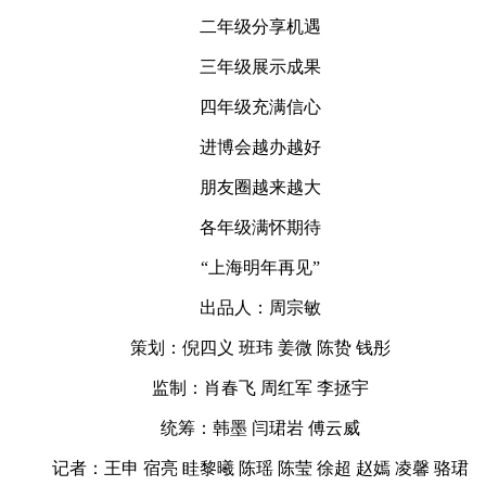
二年级分享机遇
三年级展示成果
四年级充满信心
进博会越办越好
朋友圈越来越大
各年级满怀期待
“上海明年再见”
出品人：周宗敏
策划：倪四义 班玮 姜微 陈贽 钱彤
监制：肖春飞 周红军 李拯宇
统筹：韩墨 闫珺岩 傅云威
记者：王申 宿亮 眭黎曦 陈瑶 陈莹 徐超 赵嫣 凌馨 骆珺