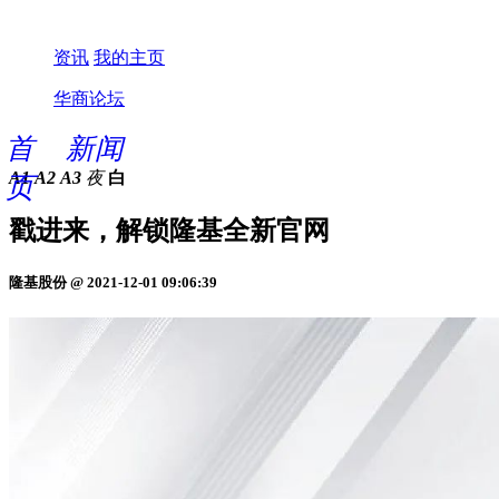
资讯
我的主页
华商论坛
首
新闻
A1
A2
A3
夜
白
页
戳进来，解锁隆基全新官网
隆基股份 @ 2021-12-01 09:06:39