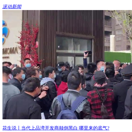
滚动新闻
花生说丨当代上品湾开发商颠倒黑白 哪里来的底气?