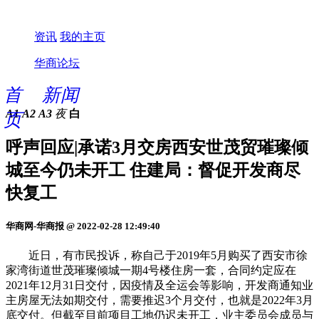
资讯
我的主页
华商论坛
首
新闻
A1
A2
A3
夜
白
页
呼声回应|承诺3月交房西安世茂贸璀璨倾
城至今仍未开工 住建局：督促开发商尽
快复工
华商网-华商报 @ 2022-02-28 12:49:40
近日，有市民投诉，称自己于2019年5月购买了西安市徐
家湾街道世茂璀璨倾城一期4号楼住房一套，合同约定应在
2021年12月31日交付，因疫情及全运会等影响，开发商通知业
主房屋无法如期交付，需要推迟3个月交付，也就是2022年3月
底交付。但截至目前项目工地仍迟未开工，业主委员会成员与