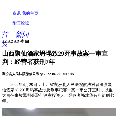
资讯
我的主页
华商论坛
首
新闻
A1
A2
A3
夜
白
页
山西聚仙酒家坍塌致29死事故案一审宣
判：经营者获刑7年
襄汾县人民法院微信公号 @ 2022-04-29 18:13:05
2022年4月29日，山西省襄汾县人民法院依法对襄汾县聚
仙酒家“8·29”坍塌事故涉及刑事犯罪一案一审公开宣判，以重
大责任事故罪判处聚仙酒家投资人、经营者祁建华有期徒刑七
年。