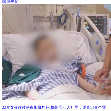
编辑整合
22岁女孩连续熬夜加班猝死 杭州滨江人社局：调查涉事企业