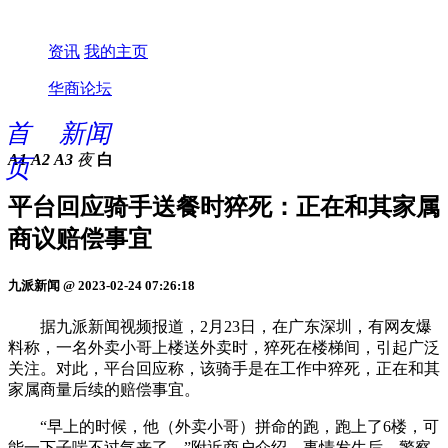
资讯
我的主页
华商论坛
首
新闻
A1
A2
A3
夜
白
页
平台回应骑手送餐时猝死：正在和其家属
商议赔偿事宜
九派新闻 @ 2023-02-24 07:26:18
据九派新闻视频报道，2月23日，在广东深圳，有网友爆
料称，一名外卖小哥上楼送外卖时，猝死在楼梯间，引起广泛
关注。对此，平台回应称，该骑手是在工作中猝死，正在和其
家属商量后续的赔偿事宜。
“早上的时候，他（外卖小哥）拼命的跑，跑上了6楼，可
能一下子喘不过气来了。”附近商户介绍，事情发生后，警察