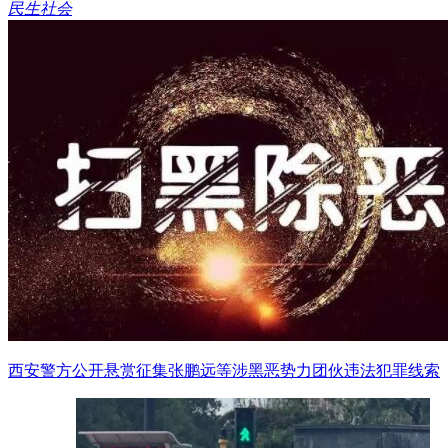
民生社会
西安警方公开悬赏征集张鹏远等涉黑恶势力团伙违法犯罪线索