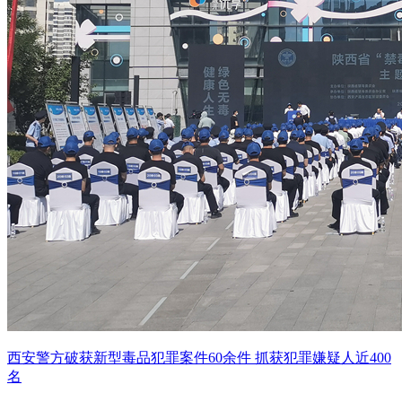
西安警方破获新型毒品犯罪案件60余件 抓获犯罪嫌疑人近400
名