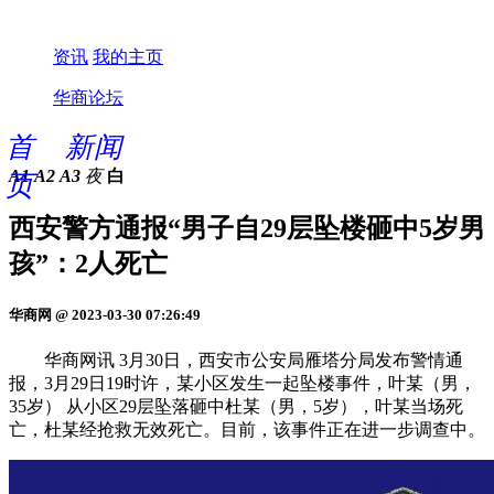
资讯
我的主页
华商论坛
首
新闻
A1
A2
A3
夜
白
页
西安警方通报“男子自29层坠楼砸中5岁男
孩”：2人死亡
华商网 @ 2023-03-30 07:26:49
华商网讯 3月30日，西安市公安局雁塔分局发布警情通
报，3月29日19时许，某小区发生一起坠楼事件，叶某（男，
35岁） 从小区29层坠落砸中杜某（男，5岁），叶某当场死
亡，杜某经抢救无效死亡。目前，该事件正在进一步调查中。