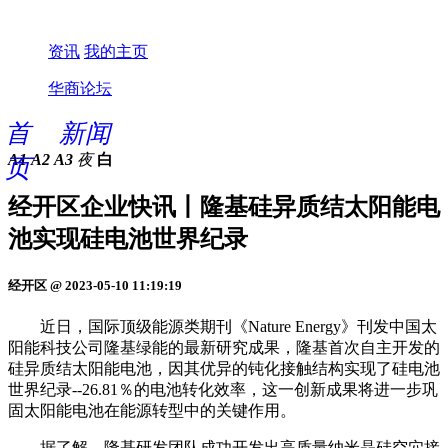
资讯
我的主页
华商论坛
首
新闻
A1
A2
A3
夜
白
页
经开区企业快讯丨隆基硅异质结太阳能电
池实现硅电池世界纪录
经开区 @ 2023-05-10 11:19:19
近日，国际顶级能源类期刊《Nature Energy》刊发中国太
阳能科技公司隆基绿能的最新研究成果，隆基首次自主开发的
硅异质结太阳能电池，因其优异的钝化接触结构实现了硅电池
世界纪录--26.81％的电池转化效率，这一创新成果将进一步巩
固太阳能电池在能源转型中的关键作用。
据了解，隆基研发团队成功开发出高质量纳米晶硅空穴接