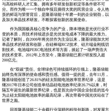
与高校科研人才汇集、拥有多年研发创新积淀等条件密不可
分。而作为唯一一个独自申报且摘得大奖的民营企业，令人艳
羡的鲜花与荣誉背后，是隆基绿能十年磨一剑的企业韧劲，以
及加大单晶技术研发、不断探索创新的发展使命。
作为我国极具核心竞争力的产业，降本增效是光伏行业不
变的本质，而技术持续进步是光伏发电成本下降的最大推力。
记者了解到，自2006年将光伏作为主业以来，隆基绿能加大对
单晶技术的研发和创新，在硅棒端RCZ技术、硅片端金刚线切
割技术、电池端PERC电池技术等方面，掀起了一场声势浩大
的技术变革。2012年上市至今，隆基绿能已累计研发投入超
200亿元。
在“双碳”责任、全球绿色可持续循环的引领上，隆基绿能
始终负有深厚的使命感和责任感。值得一提的是，去年11月，
隆基绿能创造了26.81%的硅太阳能电池效率世界纪录，这是
继2017年日本公司创造单结晶硅电池效率纪录26.7%以来，时
隔五年诞生的最新世界纪录，也是首次由中国企业创造的迄今
为止硅太阳能电池效率的最高纪录，再次带着中国光伏站在了
世界之巅。
回首隆基绿能二十余载行业深耕的科技创新路，对发展方