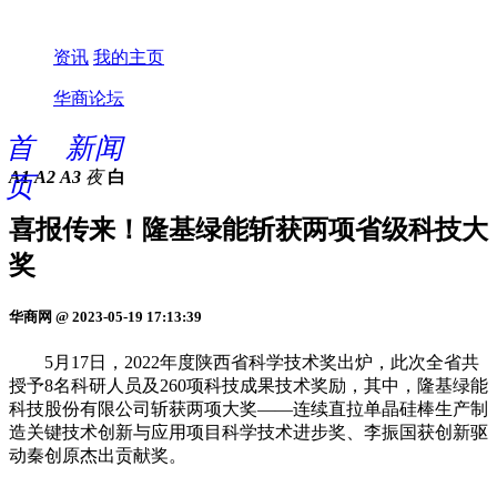
资讯
我的主页
华商论坛
首
新闻
A1
A2
A3
夜
白
页
喜报传来！隆基绿能斩获两项省级科技大
奖
华商网 @ 2023-05-19 17:13:39
5月17日，2022年度陕西省科学技术奖出炉，此次全省共
授予8名科研人员及260项科技成果技术奖励，其中，隆基绿能
科技股份有限公司斩获两项大奖——连续直拉单晶硅棒生产制
造关键技术创新与应用项目科学技术进步奖、李振国获创新驱
动秦创原杰出贡献奖。