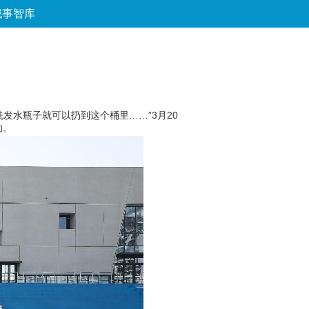
城事智库
论坛
数字报
房产
爱游
优选
水瓶子就可以扔到这个桶里……”3月20
动。