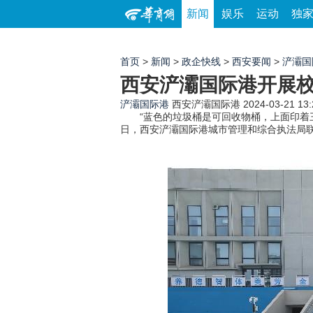
新闻
娱乐
运动
独
首页
>
新闻
>
政企快线
>
西安要闻
>
浐灞国
西安浐灞国际港开展
浐灞国际港
西安浐灞国际港
2024-03-21 13:
“蓝色的垃圾桶是可回收物桶，上面印着三个
日，西安浐灞国际港城市管理和综合执法局