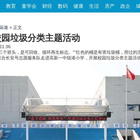
家
教育
童学会
财经
数码
健康
生活
房产
政企
际港
> 正文
校园垃圾分类主题活动
21:36
箭头，是可回收、循环再生标志。”“红色的桶是有害垃圾桶，用过的洗发
联合长安号志愿服务队走进高新一中陆港小学，开展校园垃圾分类主题活