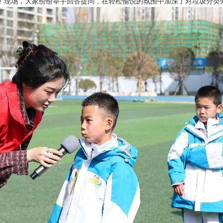
垃圾!”现场，大家纷纷举手回答提问，在轻松愉悦的氛围中加深了对垃圾分