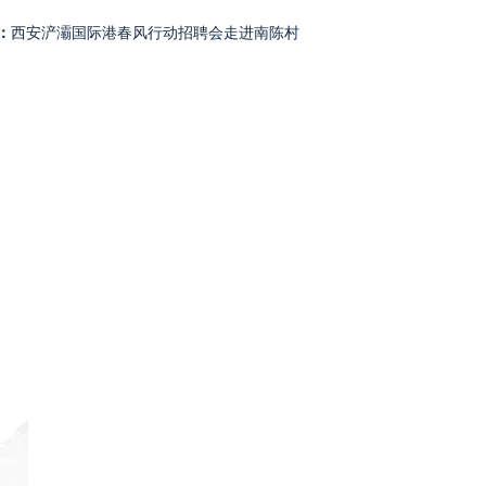
：
西安浐灞国际港春风行动招聘会走进南陈村