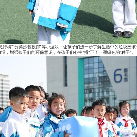
行棋”“分类沙包投掷”等小游戏，让孩子们进一步了解生活中的垃圾应该
惯，增强孩子们的环保意识，在孩子们心中“播”下了一颗绿色的“种子”。