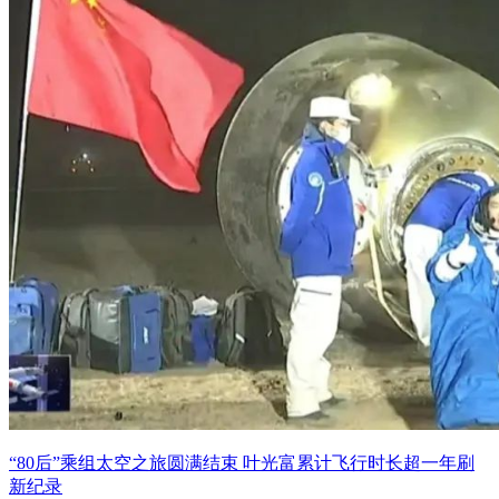
“80后”乘组太空之旅圆满结束 叶光富累计飞行时长超一年刷
新纪录