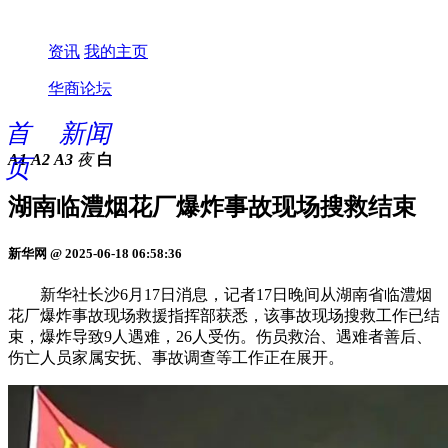
资讯
我的主页
华商论坛
首
新闻
A1
A2
A3
夜
白
页
湖南临澧烟花厂爆炸事故现场搜救结束
新华网 @ 2025-06-18 06:58:36
新华社长沙6月17日消息，记者17日晚间从湖南省临澧烟
花厂爆炸事故现场救援指挥部获悉，该事故现场搜救工作已结
束，爆炸导致9人遇难，26人受伤。伤员救治、遇难者善后、
伤亡人员家属安抚、事故调查等工作正在展开。