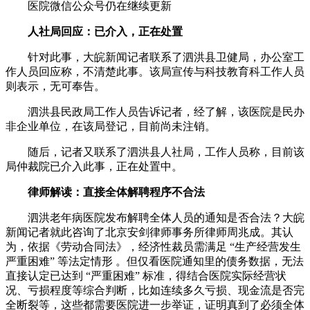
医院微信公众号仍在继续更新
人社局回应：已介入，正在处置
针对此事，大皖新闻记者联系了泗洪县卫健局，办公室工
作人员回应称，不清楚此事。该局宣传与科技教育科工作人员
则表示，无可奉告。
泗洪县民政局工作人员告诉记者，经了解，该医院是民办
非企业单位，在该局登记，目前尚未注销。
随后，记者又联系了泗洪县人社局，工作人员称，目前该
局仲裁院已介入此事，正在处置中。
律师解读：直接全体解聘程序不合法
泗洪老年病医院发布解聘全体人员的通知是否合法？大皖
新闻记者就此咨询了北京安剑律师事务所律师周兆成。其认
为，依据《劳动合同法》，经济性裁员需满足 “生产经营发生
严重困难” 等法定情形 。但仅看医院通知里的债务数据，无法
直接认定已达到 “严重困难” 标准，得结合医院实际经营状
况、亏损程度等综合判断，比如连续多久亏损、现金流是否完
全断裂等，这些都需要医院进一步举证，证明真到了必须全体