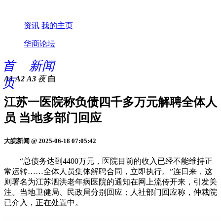
资讯
我的主页
华商论坛
首
新闻
A1
A2
A3
夜
白
页
江苏一医院称负债四千多万元解聘全体人
员 当地多部门回应
大皖新闻 @ 2025-06-18 07:05:42
“总债务达到4400万元，医院目前的收入已经不能维持正
常运转……全体人员集体解聘合同，立即执行。”连日来，这
则署名为江苏泗洪老年病医院的通知在网上流传开来，引发关
注。当地卫健局、民政局分别回应；人社部门回应称，仲裁院
已介入，正在处置中。