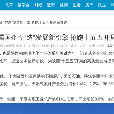
家
教育
童学会
财经
数码
健康
生活
房产
政企
企“智造”发展新引擎 抢跑十五五开局新赛道
属国企“智造”发展新引擎 抢跑十五五开
源：华商网-华商报
时间：2026-04-15 18:13:08
编辑：方正
作者：杨刚
版权
年，也是陕西构建现代化产业体系的关键之年，记者从各企业陆续
率，提速技术创新步伐，为陕西“十五五”开局的高质量发展提供
底线。作为陕西能源保供的“国家队”，延长石油、陕煤集团等能
炭、自产原油、天然气累计产量分别增长7.4%、1.2%、36.
团一季度实现工业总产值614.1亿元，同比增长3.9%；实现税