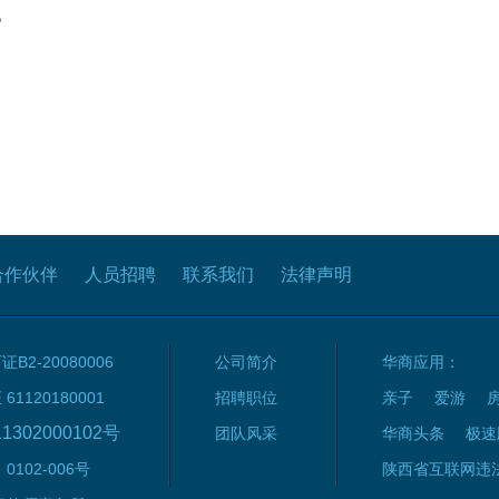
。
合作伙伴
人员招聘
联系我们
法律声明
2-20080006
公司简介
华商应用：
120180001
招聘职位
亲子
爱游
1302000102号
团队风采
华商头条
极速
102-006号
陕西省互联网违