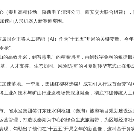
秦川高精传动、陕西电子渭河公司、西安交大联合组建），陕西
正加速向人形机器人新赛道突围。
国企正将人工智能（AI）作为“十五五”开局的关键变量。今年3
令枪”。
山的高效开采，到智慧电厂的精准调控，再到数字金融的敏捷服
筑基、人才支撑、生态协同、风险防控”的可复制转型范式正在形
加速落地。一季度，集团红柳林选煤厂成功引入行业首台套“AI
将工业AI技术与矿山行业巡检场景深度融合，彻底打破传统人工
、省水发集团签订东庄水利枢纽（秦湖）旅游项目规划建设运
运营管理，打造以秦湖为中心的绿色生态旅游带，为区域经济社
，勾勒出了他们在“十五五”开局之年的新画像，这种基于务