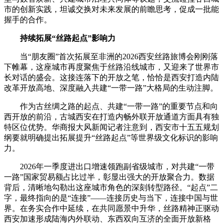
市的创新实践，坦诚交换对未来发展的前瞻思考，促成一批能
握手的合作。
持续拓展“丝路起点”影响力
当“朋友圈”首次拓展至非洲的2026西安丝路旅博会刚刚落
下帷幕，这座城市再度聚焦于丝路沿线城市，又迎来了世界市
长对话的盛会。这接连落下的开放之笔，恰恰是西安打造内陆
改革开放高地、深度融入共建“一带一路”大格局的生动注脚。
作为古丝绸之路的起点、共建“一带一路”的重要节点和向
西开放的前沿，古城西安在打造内畅外联开放通道方面具有独
特区位优势。华商报大风新闻记者注意到，西安市十五五规划
纲要就明确提出拓展提升“丝路起点”等世界级文化标识的影响
力。
2026年一季度进出口增速领跑副省级城市，对共建“一带
一路”国家贸易额占比过半，彰显出强大的开放聚合力。数据
背后，清晰地勾勒出这座城市角色的深刻转型路径。“起点”二
字，最终指向的是“连接”——连接历史与当下，连接中国与世
界。在务实合作中延续，在共同愿景中升华，丝路精神正驱动
西安加速形成陆海内外联动、东西双向互济的全面开放新格