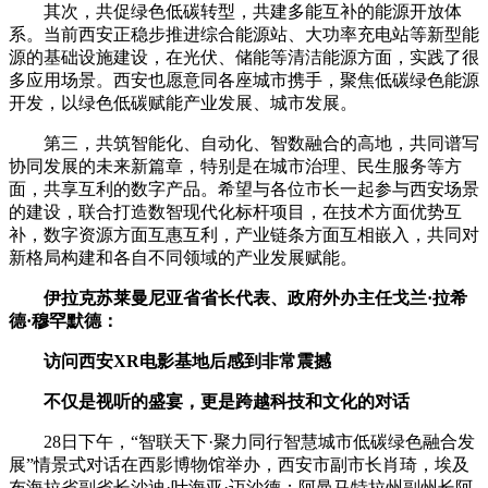
其次，共促绿色低碳转型，共建多能互补的能源开放体
系。当前西安正稳步推进综合能源站、大功率充电站等新型能
源的基础设施建设，在光伏、储能等清洁能源方面，实践了很
多应用场景。西安也愿意同各座城市携手，聚焦低碳绿色能源
开发，以绿色低碳赋能产业发展、城市发展。
第三，共筑智能化、自动化、智数融合的高地，共同谱写
协同发展的未来新篇章，特别是在城市治理、民生服务等方
面，共享互利的数字产品。希望与各位市长一起参与西安场景
的建设，联合打造数智现代化标杆项目，在技术方面优势互
补，数字资源方面互惠互利，产业链条方面互相嵌入，共同对
新格局构建和各自不同领域的产业发展赋能。
伊拉克苏莱曼尼亚省省长代表、政府外办主任戈兰·拉希
德·穆罕默德：
访问西安XR电影基地后感到非常震撼
不仅是视听的盛宴，更是跨越科技和文化的对话
28日下午，“智联天下·聚力同行智慧城市低碳绿色融合发
展”情景式对话在西影博物馆举办，西安市副市长肖琦，埃及
布海拉省副省长沙迪·叶海亚·迈沙德；阿曼马特拉州副州长阿