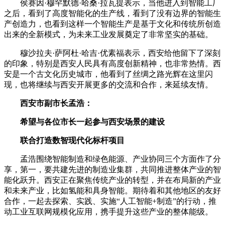
侯赛因·穆罕默德·哈桑·拉瓦提表示，当他进入到智能工厂
之后，看到了高度智能化的生产线，看到了没有边界的智能生
产创造力，也看到这样一个智能生产是基于文化和传统所创造
出来的全新模式，为未来工业发展奠定了非常坚实的基础。
穆沙拉夫·萨阿杜·哈吉·优素福表示，西安给他留下了深刻
的印象，特别是西安人民具有高度创新精神，也非常热情。西
安是一个古文化历史城市，他看到了丝绸之路光辉在这里闪
现，也将继续与西安开展更多的交流和合作，来延续友情。
西安市副市长孟浩：
希望与各位市长一起参与西安场景的建设
联合打造数智现代化标杆项目
孟浩围绕智能制造和绿色能源、产业协同三个方面作了分
享，第一，要共建先进的制造业集群，共同推进整体产业的智
能化跃升。西安正在聚焦传统产业的转型，并在布局新的产业
和未来产业，比如氢能和具身智能。期待着和其他地区的友好
合作，一起去探索、实践、实施“人工智能+制造”的行动，推
动工业互联网规模化应用，携手提升这些产业的整体能级。