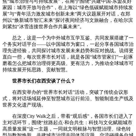
焦“城市治理与可持续发展”，在南宁围绕“共建中国-东盟友好
家园：城市开放与合作”，在上海以“绿色低碳赋能城市持续发
展”与“青年活力激发城市创新未来”两大议题展开对话，在郑
州以“焕新城市智汇未来”探讨夜间经济与文旅融合，在哈尔滨
则紧扣“冰雪连接世界合作共赢未来”。
总之，这是一个为中外城市互学互鉴、共同发展搭建了一
个务实对话平台——以中国城市为窗口，一起分享各国城市治
理先进经验，共同探讨城市发展未来趋势和应对挑战。说得更
直白一些，每次世界市长对话，就是各国“城市管家们”一起琢
磨着怎么把城市治理得更高级、更有活力，为推动全球城市可
持续发展开拓思路、贡献智慧。
世界市长们在西安谈了什么？
在西安举办的“世界市长对话”活动，突破了传统会议形
式，将对话场域延伸至智慧城市运行前沿、智能制造生产线及
世界文化遗产现场。
在深度City Walk之后，带着“观后感”，各国市长们进入了
主对话环节，围绕“丝路起点·和合共生：科技与文化赋能城市
高质量发展”这一主题，一同就文明根脉与智慧治理、绿色转
型与数智焕新、共建城市治理共同体等议题，交流碰撞各自城