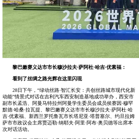
黎巴嫩赛义达市市长穆沙拉夫·萨阿杜·哈吉·优素福：
看到了丝绸之路光辉在这里闪现
28日下午，“绿动丝路·智汇长安：共创丝路城市现代化新
动能”情景式对话在吉利汽车西安制造基地成功举办，西安市
副市长孟浩、阿曼马特拉州阿曼学生委员会成员侯赛因·穆罕
默德·哈桑·拉瓦提、黎巴嫩赛义达市市长穆沙拉夫·萨阿杜·哈
吉·优素福、新西兰罗托鲁瓦市长塔尼亚·塔普塞尔、约旦拉姆
萨市市政议会主席贾迈勒·纳耶夫·阿里·阿布·奥贝德等出席本
次对话活动。