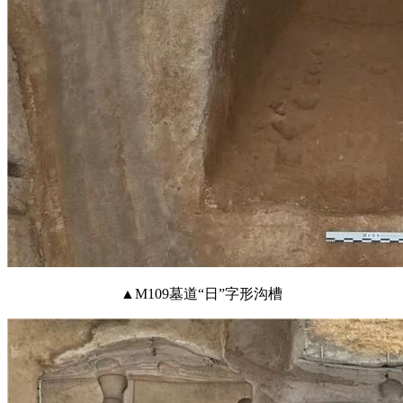
▲M109墓道“日”字形沟槽