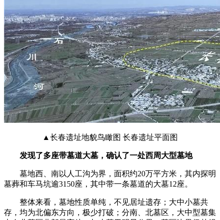
▲长春遗址地貌鸟瞰图 长春遗址平面图
发现了多座带墓道大墓，确认了一处西周大型墓地
墓地西、南以人工沟为界，面积约20万平方米，其内探明
墓葬和车马坑逾3150座，其中带一条墓道的大墓12座。
整体来看，墓地性质单纯，不见居址遗存；大中小墓共
存，均为北偏东方向，极少打破；分南、北墓区，大中型墓集