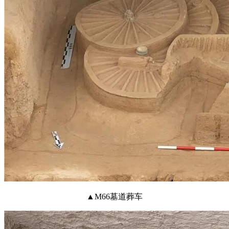
▲M66墓道葬车