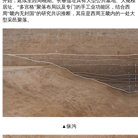
开始，延续至西周晚期。长春遗址具有大型公共墓地、大规模
居址、“多宫格”聚落布局以及专门的手工业功能区，结合西
周“畿内无封国”的研究共识推断，其应是西周王畿内的一处大
型采邑聚落。
▲纵沟