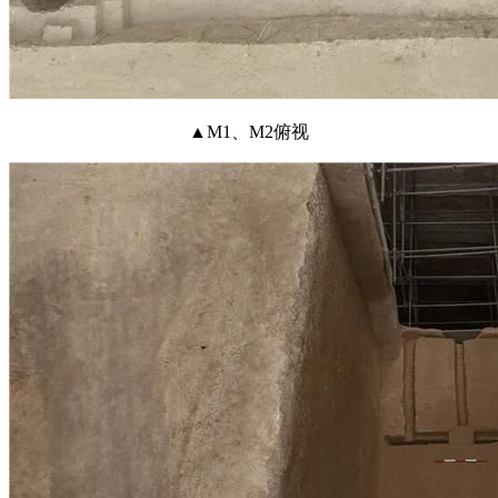
▲M1、M2俯视