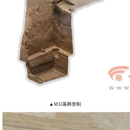
▲M32墓葬形制