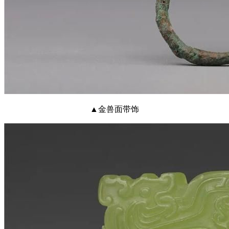
▲金兽面带饰