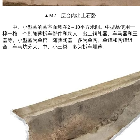
▲M2二层台内出土石磬
中、小型墓的墓室面积在2～10平方米间。中型墓使用一
椁一棺，个别随葬拆车部件和殉人，出土铜礼器、车马器和玉
器等。小型墓为单棺，随葬陶器，多为单鬲、单罐和鬲罐组
合。车马坑分大、中、小三类，多为拆车埋葬。