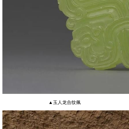
▲玉人龙合纹佩