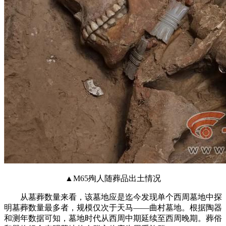
▲M65殉人随葬品出土情况
从墓葬数量来看，该墓地应是迄今发现单个西周墓地中探
明墓葬数量最多者，规模仅次于天马——曲村墓地。根据陶器
和测年数据可知，墓地时代从西周中期延续至西周晚期。葬俗