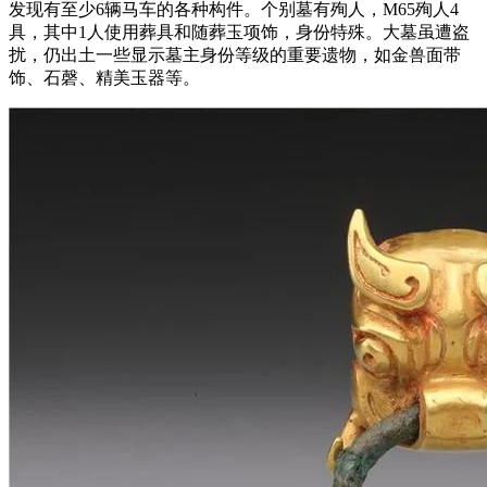
发现有至少6辆马车的各种构件。个别墓有殉人，M65殉人4
具，其中1人使用葬具和随葬玉项饰，身份特殊。大墓虽遭盗
扰，仍出土一些显示墓主身份等级的重要遗物，如金兽面带
饰、石磬、精美玉器等。