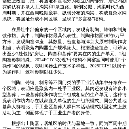
基础上改道而成，将居址和墓地分为独立的两部分。居址内勘
探确认有多条人工沟渠和1条道路。解剖发掘，沟渠时代为西
周时期，并在西周晚期废弃。纵横分布的沟渠，构成复杂水网
系统，将居址分成不同区域，呈现了“多宫格”结构。
在居址中部偏东的一个区域内，发现有制陶、铸铜和制角
镞作坊。其中，制陶作坊最具代表性。制陶作坊面积约5万平
方米，发现陶窑30座，其数量、密度都与沣京大原村制陶作坊
相当，表明聚落内陶器生产规模庞大。根据遗迹组合，可辨识
出至少2处包括“房址、陶窑和墓葬”要素在内的生产单元。2组
陶窑形制特殊。2024FCIY3发现3个结构不同窑室同时使用1个
操作间的现象，表明陶器生产技术多样性。2025FCIY1以房子
为操作间，这种形制以往少见。
制陶、铸铜、制骨等不同门类的手工业活动集中分布在一
个区域，表明应是聚落内一处手工业区。其内还发现有许多小
型墓葬，一些墓葬能和作坊生产组成相应的生产单元，这种情
况表明作坊内存在以家庭为单位的生产组织模式。同公共墓地
墓葬人群相比，手工业区墓葬人群日常活动模式以固定式上肢
活动为主，侧面体现了手工业生产者的身份。
根据出土陶器，居址区的时代与墓地一致，同为西周中期