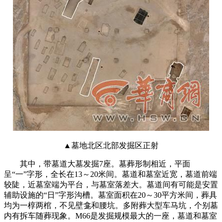
▲墓地北区北部发掘区正射
其中，带墓道大墓发掘7座。墓葬形制相近，平面
呈“一”字形，全长在13～20米间。墓道和墓室近宽，墓道前端
较陡，近墓室端为平台，与墓室落差大。墓道间有可能是安置
辅助设施的“日”字形沟槽。墓室面积在20～30平方米间，葬具
均为一椁两棺，不见壁龛和腰坑。多附葬大型车马坑，个别墓
内有拆车随葬现象。M66是发掘规模最大的一座，墓道和墓室