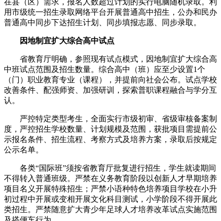
在县（区）需求，报名人数超过计划的实行电脑随机录取。利
用市级统一招生录取网络平台开展普通高中招生，公办和民办
普通高中同步下达招生计划、同步填报志愿、同步录取。
因地制宜扩大综合高中试点
省教育厅明确，参照现有试点模式，因地制宜扩大综合高
中班试点范围及招生数量。综合高中（班）应至少设置1个
（门）职业教育专业（课程），并提前向社会公布。试点学校
改善条件、配强师资、加强研训，探索普职课程融合与学分互
认。
严控特定类型考生，全面实行市级初审、省级审核备案制
度，严控招生学校数量、计划规模及范围，获批项目需提前公
示报名条件、招生流程、考察方式及培养方案，录取后按规定
公示名单。
各类“国际班”须按省教育厅批复进行招生，学生就读期间
不得转入普通班级。严禁在义务教育阶段以创新人才早期培养
项目名义开展特殊招生；严禁小语种特色培养项目学校在小升
初过程中开展或变相开展文化科目测试，小学阶段不得开展此
类招生。严禁随意扩大青少年足球人才培养改革试点实施范围
及搭便车行为。