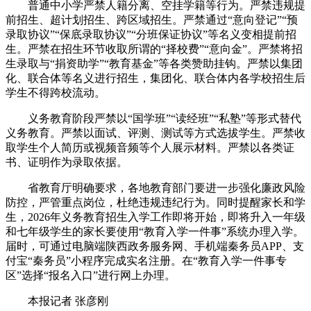
普通中小学严禁人籍分离、空挂学籍等行为。严禁违规提
前招生、超计划招生、跨区域招生。严禁通过“意向登记”“预
录取协议”“保底录取协议”“分班保证协议”等名义变相提前招
生。严禁在招生环节收取所谓的“择校费”“意向金”。严禁将招
生录取与“捐资助学”“教育基金”等各类赞助挂钩。严禁以集团
化、联合体等名义进行招生，集团化、联合体内各学校招生后
学生不得跨校流动。
义务教育阶段严禁以“国学班”“读经班”“私塾”等形式替代
义务教育。严禁以面试、评测、测试等方式选拔学生。严禁收
取学生个人简历或视频音频等个人展示材料。严禁以各类证
书、证明作为录取依据。
省教育厅明确要求，各地教育部门要进一步强化廉政风险
防控，严管重点岗位，杜绝违规违纪行为。同时提醒家长和学
生，2026年义务教育招生入学工作即将开始，即将升入一年级
和七年级学生的家长要使用“教育入学一件事”系统办理入学。
届时，可通过电脑端陕西政务服务网、手机端秦务员APP、支
付宝“秦务员”小程序完成实名注册。在“教育入学一件事专
区”选择“报名入口”进行网上办理。
本报记者 张彦刚