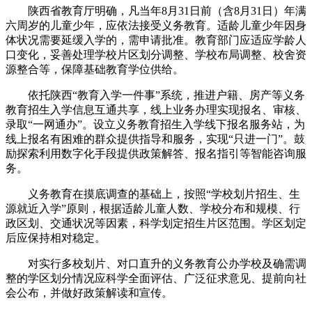
陕西省教育厅明确，凡当年8月31日前（含8月31日）年满
六周岁的儿童少年，应依法接受义务教育。适龄儿童少年因身
体状况需要延缓入学的，需申请批准。教育部门应适应学龄人
口变化，妥善处理学校片区划分调整、学校布局调整、校舍资
源整合等，保障基础教育学位供给。
依托陕西“教育入学一件事”系统，推进户籍、房产等义务
教育招生入学信息互通共享，线上业务办理实现报名、审核、
录取“一网通办”。设立义务教育招生入学线下报名服务站，为
线上报名有困难的群众提供指导和服务，实现“只进一门”。鼓
励探索利用数字化手段提供政策解答、报名指引等智能咨询服
务。
义务教育在摸底调查的基础上，按照“学校划片招生、生
源就近入学”原则，根据适龄儿童人数、学校分布和规模、行
政区划、交通状况等因素，科学划定招生片区范围。学区划定
后应保持相对稳定。
对实行多校划片、对口直升的义务教育公办学校及确需调
整的学区划分情况应科学全面评估、广泛征求意见、提前向社
会公布，并做好政策解读和宣传。