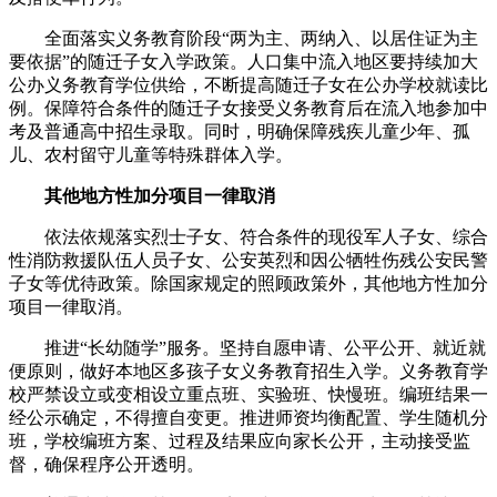
全面落实义务教育阶段“两为主、两纳入、以居住证为主
要依据”的随迁子女入学政策。人口集中流入地区要持续加大
公办义务教育学位供给，不断提高随迁子女在公办学校就读比
例。保障符合条件的随迁子女接受义务教育后在流入地参加中
考及普通高中招生录取。同时，明确保障残疾儿童少年、孤
儿、农村留守儿童等特殊群体入学。
其他地方性加分项目一律取消
依法依规落实烈士子女、符合条件的现役军人子女、综合
性消防救援队伍人员子女、公安英烈和因公牺牲伤残公安民警
子女等优待政策。除国家规定的照顾政策外，其他地方性加分
项目一律取消。
推进“长幼随学”服务。坚持自愿申请、公平公开、就近就
便原则，做好本地区多孩子女义务教育招生入学。义务教育学
校严禁设立或变相设立重点班、实验班、快慢班。编班结果一
经公示确定，不得擅自变更。推进师资均衡配置、学生随机分
班，学校编班方案、过程及结果应向家长公开，主动接受监
督，确保程序公开透明。