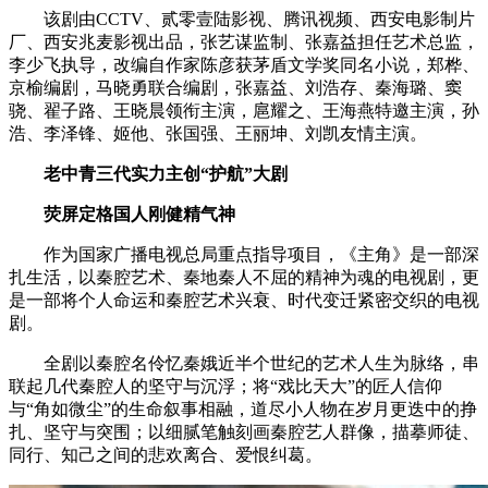
该剧由CCTV、贰零壹陆影视、腾讯视频、西安电影制片
厂、西安兆麦影视出品，张艺谋监制、张嘉益担任艺术总监，
李少飞执导，改编自作家陈彦获茅盾文学奖同名小说，郑桦、
京榆编剧，马晓勇联合编剧，张嘉益、刘浩存、秦海璐、窦
骁、翟子路、王晓晨领衔主演，扈耀之、王海燕特邀主演，孙
浩、李泽锋、姬他、张国强、王丽坤、刘凯友情主演。
老中青三代实力主创“护航”大剧
荧屏定格国人刚健精气神
作为国家广播电视总局重点指导项目，《主角》是一部深
扎生活，以秦腔艺术、秦地秦人不屈的精神为魂的电视剧，更
是一部将个人命运和秦腔艺术兴衰、时代变迁紧密交织的电视
剧。
全剧以秦腔名伶忆秦娥近半个世纪的艺术人生为脉络，串
联起几代秦腔人的坚守与沉浮；将“戏比天大”的匠人信仰
与“角如微尘”的生命叙事相融，道尽小人物在岁月更迭中的挣
扎、坚守与突围；以细腻笔触刻画秦腔艺人群像，描摹师徒、
同行、知己之间的悲欢离合、爱恨纠葛。