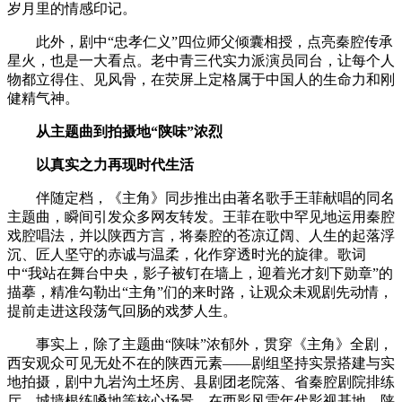
岁月里的情感印记。
此外，剧中“忠孝仁义”四位师父倾囊相授，点亮秦腔传承
星火，也是一大看点。老中青三代实力派演员同台，让每个人
物都立得住、见风骨，在荧屏上定格属于中国人的生命力和刚
健精气神。
从主题曲到拍摄地“陕味”浓烈
以真实之力再现时代生活
伴随定档，《主角》同步推出由著名歌手王菲献唱的同名
主题曲，瞬间引发众多网友转发。王菲在歌中罕见地运用秦腔
戏腔唱法，并以陕西方言，将秦腔的苍凉辽阔、人生的起落浮
沉、匠人坚守的赤诚与温柔，化作穿透时光的旋律。歌词
中“我站在舞台中央，影子被钉在墙上，迎着光才刻下勋章”的
描摹，精准勾勒出“主角”们的来时路，让观众未观剧先动情，
提前走进这段荡气回肠的戏梦人生。
事实上，除了主题曲“陕味”浓郁外，贯穿《主角》全剧，
西安观众可见无处不在的陕西元素——剧组坚持实景搭建与实
地拍摄，剧中九岩沟土坯房、县剧团老院落、省秦腔剧院排练
厅、城墙根练嗓地等核心场景，在西影风雷年代影视基地、陕