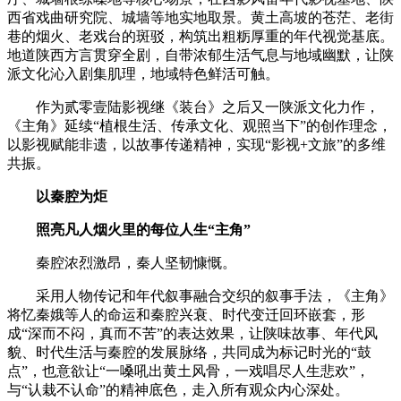
西省戏曲研究院、城墙等地实地取景。黄土高坡的苍茫、老街
巷的烟火、老戏台的斑驳，构筑出粗粝厚重的年代视觉基底。
地道陕西方言贯穿全剧，自带浓郁生活气息与地域幽默，让陕
派文化沁入剧集肌理，地域特色鲜活可触。
作为贰零壹陆影视继《装台》之后又一陕派文化力作，
《主角》延续“植根生活、传承文化、观照当下”的创作理念，
以影视赋能非遗，以故事传递精神，实现“影视+文旅”的多维
共振。
以秦腔为炬
照亮凡人烟火里的每位人生“主角”
秦腔浓烈激昂，秦人坚韧慷慨。
采用人物传记和年代叙事融合交织的叙事手法，《主角》
将忆秦娥等人的命运和秦腔兴衰、时代变迁回环嵌套，形
成“深而不闷，真而不苦”的表达效果，让陕味故事、年代风
貌、时代生活与秦腔的发展脉络，共同成为标记时光的“鼓
点”，也意欲让“一嗓吼出黄土风骨，一戏唱尽人生悲欢”，
与“认栽不认命”的精神底色，走入所有观众内心深处。