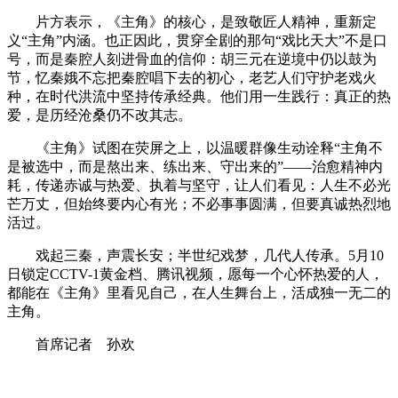
片方表示，《主角》的核心，是致敬匠人精神，重新定
义“主角”内涵。也正因此，贯穿全剧的那句“戏比天大”不是口
号，而是秦腔人刻进骨血的信仰：胡三元在逆境中仍以鼓为
节，忆秦娥不忘把秦腔唱下去的初心，老艺人们守护老戏火
种，在时代洪流中坚持传承经典。他们用一生践行：真正的热
爱，是历经沧桑仍不改其志。
《主角》试图在荧屏之上，以温暖群像生动诠释“主角不
是被选中，而是熬出来、练出来、守出来的”——治愈精神内
耗，传递赤诚与热爱、执着与坚守，让人们看见：人生不必光
芒万丈，但始终要内心有光；不必事事圆满，但要真诚热烈地
活过。
戏起三秦，声震长安；半世纪戏梦，几代人传承。5月10
日锁定CCTV-1黄金档、腾讯视频，愿每一个心怀热爱的人，
都能在《主角》里看见自己，在人生舞台上，活成独一无二的
主角。
首席记者 孙欢