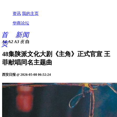
资讯
我的主页
华商论坛
首
新闻
A1
A2
A3
夜
白
页
48集陕派文化大剧《主角》正式官宣 王
菲献唱同名主题曲
西安日报 @ 2026-05-08 06:52:24