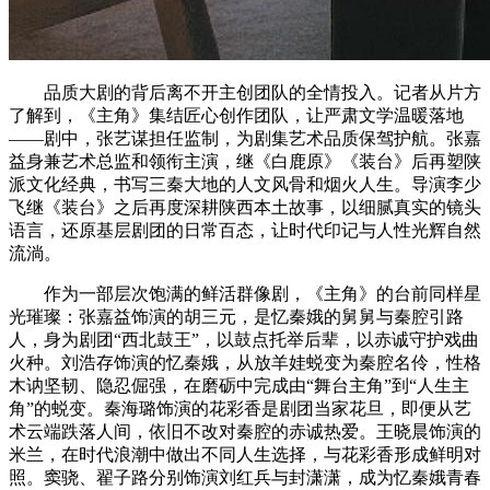
品质大剧的背后离不开主创团队的全情投入。记者从片方
了解到，《主角》集结匠心创作团队，让严肃文学温暖落地
——剧中，张艺谋担任监制，为剧集艺术品质保驾护航。张嘉
益身兼艺术总监和领衔主演，继《白鹿原》《装台》后再塑陕
派文化经典，书写三秦大地的人文风骨和烟火人生。导演李少
飞继《装台》之后再度深耕陕西本土故事，以细腻真实的镜头
语言，还原基层剧团的日常百态，让时代印记与人性光辉自然
流淌。
作为一部层次饱满的鲜活群像剧，《主角》的台前同样星
光璀璨：张嘉益饰演的胡三元，是忆秦娥的舅舅与秦腔引路
人，身为剧团“西北鼓王”，以鼓点托举后辈，以赤诚守护戏曲
火种。刘浩存饰演的忆秦娥，从放羊娃蜕变为秦腔名伶，性格
木讷坚韧、隐忍倔强，在磨砺中完成由“舞台主角”到“人生主
角”的蜕变。秦海璐饰演的花彩香是剧团当家花旦，即便从艺
术云端跌落人间，依旧不改对秦腔的赤诚热爱。王晓晨饰演的
米兰，在时代浪潮中做出不同人生选择，与花彩香形成鲜明对
照。窦骁、翟子路分别饰演刘红兵与封潇潇，成为忆秦娥青春