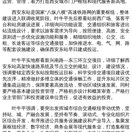
运营、管理，着力打造西安城市门户枢纽和现代服务新高地。
西安东站是国家“八纵八横”高速铁路网的重要枢纽，整体
建设进入联调收尾阶段。叶牛平先后察看站前西广场、落客平
台和站房建设进展，详细询问功能设置、交通组织和旅客进出
站流线设计，要求以旅客需求为导向，按照便捷、高效、安全
原则进一步优化设施功能和服务，精细组织地铁、公交、出
租、长途客运等综合交通接驳，加快推进水、电、气、网、路
等配套设施建设，确保西安东站早日建成投运。
叶牛平实地察看新兴南路—东三环立交项目，详细了解西
安东站高架快速路系统及节点立交的规划、设计、建设情况，
强调要锚定西安东站按期投运目标，科学安排交通项目建设优
先次序，精准做好多维立体的交通保畅工作，提升东站片区交
通集疏运能力，保障要素高效流动，带动区域快速发展。同时
要严格基本建设投资管理，严格初步设计和概算审查，严格行
业主管部门和投资建设单位责任，促进有效益的投资。
叶牛平强调，要突出发挥城市综合交通枢纽带动优势，坚
持站、城、产融合发展，坚持有节奏、滚动式、专业化组织片
区综合开发，有序推进公共服务设施建设和产业导入，集聚发
展枢纽经济、数字经济、商务会展等现代服务业，打造集枢纽