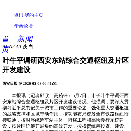
资讯
我的主页
华商论坛
首
新闻
A1
A2
A3
夜
白
页
叶牛平调研西安东站综合交通枢纽及片区
开发建设
西安日报 @ 2026-05-08 06:41:51
本报讯（记者郭欣 高茹钰）5月7日，市长叶牛平调研西
安东站综合交通枢纽及片区开发建设情况。他强调，要深入贯
彻习近平总书记关于城市工作的重要论述，强化重大交通枢纽
的战略支撑和区域带动作用，按功能布局统筹全市铁路枢纽衔
接联通，按时序统筹车站主体、附属工程和高快慢行系统建
设，按片区统筹开展集约高效开发，按权责统筹投资、建设、