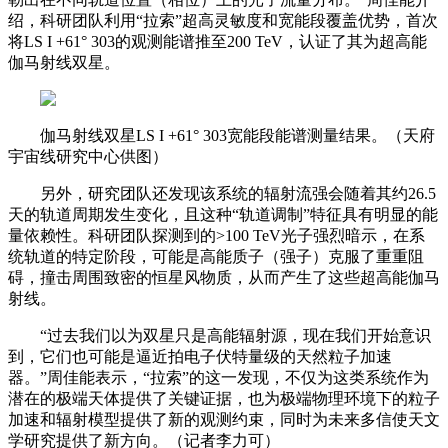
绍，科研团队利用“拉索”超高灵敏度和宽能段覆盖优势，首次
将LS I +61° 303的观测能谱推至200 TeV，认证了其为超高能
伽马射线双星。
伽马射线双星LS I +61° 303宽能段能谱测量结果。（天府
宇宙线研究中心供图）
另外，研究团队还发现该系统的辐射流强会随着其约26.5
天的轨道周期发生变化，且这种“轨道调制”特征具有明显的能
量依赖性。科研团队探测到的>100 TeV光子强烈暗示，在系
统轨道的特定阶段，可能是高能质子（强子）克服了重重阻
碍，撞击周围致密的恒星风物质，从而产生了这些超高能伽马
射线。
“过去我们以为双星只是高能辐射源，现在我们开始意识
到，它们也可能是逼近拍电子伏特量级的天然粒子加速
器。”周佳能表示，“拉索”的这一发现，不仅为这类系统作为
潜在的极端天体提供了关键证据，也为极端物理环境下的粒子
加速和辐射模型提供了新的观测约束，同时为未来多信使天文
学研究提供了新方向。（记者李力可）