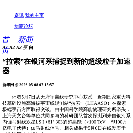
资讯
我的主页
华商论坛
首
新闻
A1
A2
A3
夜
白
页
“拉索”在银河系捕捉到新的超级粒子加速
器
新华网 @ 2026-05-08 07:15:57
记者5月7日从天府宇宙线研究中心获悉，近期国家重大科
技基础设施高海拔宇宙线观测站“拉索”（LHAASO）在探索
极端宇宙方面取得突破。由中国科学院高能物理研究所牵头，
上海天文台等单位共同参与的科研团队首次探测到来自银河系
内伽马射线双星LS I +61° 303的超高能（>100 TeV，即100万
亿电子伏特）伽马射线信号。相关成果于5月6日在线发表于