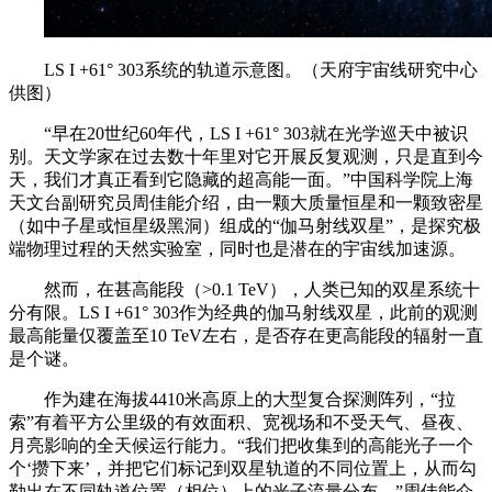
LS I +61° 303系统的轨道示意图。（天府宇宙线研究中心
供图）
“早在20世纪60年代，LS I +61° 303就在光学巡天中被识
别。天文学家在过去数十年里对它开展反复观测，只是直到今
天，我们才真正看到它隐藏的超高能一面。”中国科学院上海
天文台副研究员周佳能介绍，由一颗大质量恒星和一颗致密星
（如中子星或恒星级黑洞）组成的“伽马射线双星”，是探究极
端物理过程的天然实验室，同时也是潜在的宇宙线加速源。
然而，在甚高能段（>0.1 TeV），人类已知的双星系统十
分有限。LS I +61° 303作为经典的伽马射线双星，此前的观测
最高能量仅覆盖至10 TeV左右，是否存在更高能段的辐射一直
是个谜。
作为建在海拔4410米高原上的大型复合探测阵列，“拉
索”有着平方公里级的有效面积、宽视场和不受天气、昼夜、
月亮影响的全天候运行能力。“我们把收集到的高能光子一个
个‘攒下来’，并把它们标记到双星轨道的不同位置上，从而勾
勒出在不同轨道位置（相位）上的光子流量分布。”周佳能介