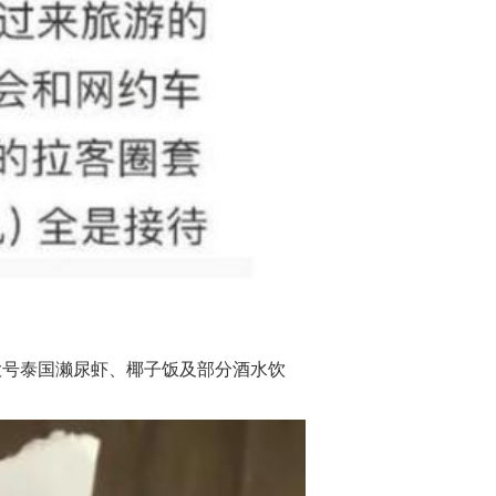
大号泰国
濑尿虾、椰子饭及部分酒水饮