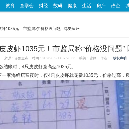
家
教育
童学会
财经
数码
健康
生活
房产
政企
皮虾1035元！市监局称“价格没问题” 网友辣评
皮皮虾1035元！市监局称“价格没问题”
来源：齐鲁壹点
时间：2026-05-08 07:20:36
编辑：曹静
作者：
版权声明
饭结账时，4只
皮皮虾竟高达1035元。
亚一家海鲜店宵夜时，仅4只皮皮虾就花费1035元，价格过高，