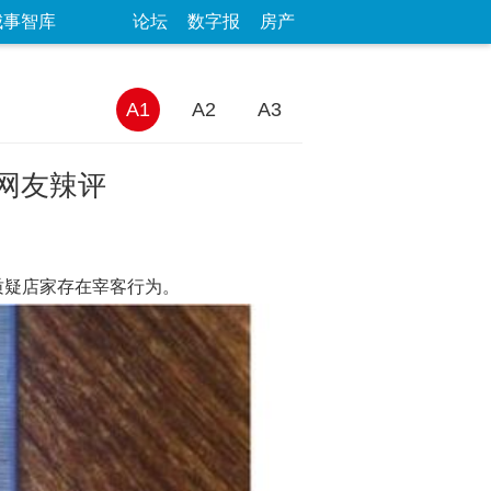
城事智库
论坛
数字报
房产
A1
A2
A3
 网友辣评
质疑店家存在宰客行为。