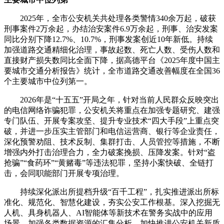
2025年，全市公安机关共处理各类警情340余万起，破获
刑事案件2万余起，办结治安案件6.9万余起，刑事、治安发案
同比分别下降12.7%、10.7%，刑事发案创近10年新低。持续
加强道路交通精细化治理，事故起数、死亡人数、受伤人数和
直接财产损失数同比全面下降，据高德平台《2025年度中国主
要城市交通分析报告》统计，全市道路交通改善幅度在全国36
个主要城市中位列第一。
2026年是“十五五”开局之年，针对当前人民群众反映突出
的电信网络诈骗犯罪，公安机关将重点在加强专题研究、建强
专门队伍、开展专案攻坚、提升专业技术“四大手段”上重点突
破，并进一步压实主管部门和电信运营商、银行等企业责任，
深化预警劝阻、技术反制、集群打击、人员管控等措施，不断
增强内外打击治理合力，全力破案挽损、压降发案。针对“盗
抢骗”“食药环”“黄赌毒”等违法犯罪，坚持小案快破、全链打
击，会同职能部门开展专项治理。
持续深化派出所提档升级“百千工程”，扎实推进派出所标
准化、规范化、智慧化建设，夯实公安工作根基。深入挖掘无
人机、具身机器人、AI智能体等新技术在警务实战中的应用
场景，加强各类数据资源的汇集分析，加快推进公安机关新质