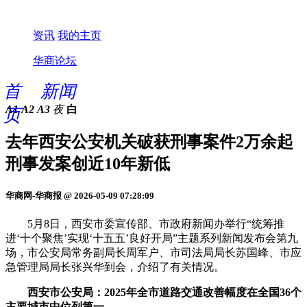
资讯
我的主页
华商论坛
首
新闻
A1
A2
A3
夜
白
页
去年西安公安机关破获刑事案件2万余起
刑事发案创近10年新低
华商网-华商报 @ 2026-05-09 07:28:09
5月8日，西安市委宣传部、市政府新闻办举行“统筹推
进‘十个聚焦’实现‘十五五’良好开局”主题系列新闻发布会第九
场，市公安局常务副局长周军户、市司法局局长苏国峰、市应
急管理局局长张兴华到会，介绍了有关情况。
西安市公安局：2025年全市道路交通改善幅度在全国36个
主要城市中位列第一