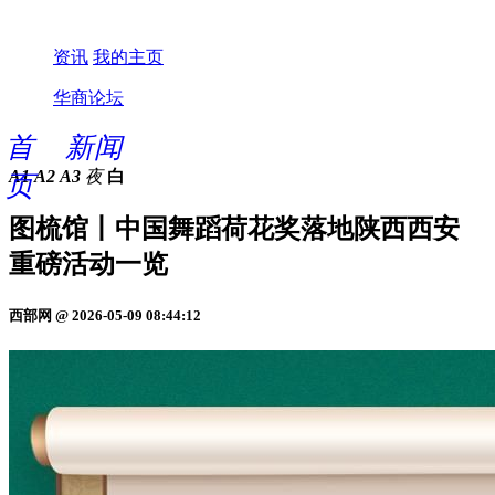
资讯
我的主页
华商论坛
首
新闻
A1
A2
A3
夜
白
页
图梳馆丨中国舞蹈荷花奖落地陕西西安
重磅活动一览
西部网 @ 2026-05-09 08:44:12