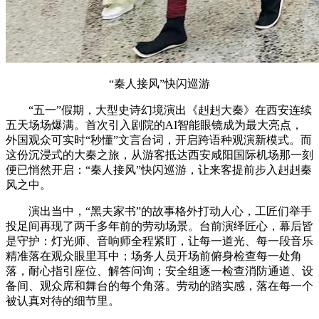
“秦人接风”快闪巡游
“五一”假期，大型史诗幻境演出《赳赳大秦》在西安连续
五天场场爆满。首次引入剧院的AI智能眼镜成为最大亮点，
外国观众可实时“秒懂”文言台词，开启跨语种观演新模式。而
这份沉浸式的大秦之旅，从游客抵达西安咸阳国际机场那一刻
便已悄然开启：“秦人接风”快闪巡游，让来客提前步入赳赳秦
风之中。
演出当中，“黑夫家书”的故事格外打动人心，工匠们举手
投足间再现了两千多年前的劳动场景。台前演绎匠心，幕后皆
是守护：灯光师、音响师全程紧盯，让每一道光、每一段音乐
精准落在观众眼里耳中；场务人员开场前俯身检查每一处角
落，耐心指引座位、解答问询；安全组逐一检查消防通道、设
备间、观众席和舞台的每个角落。劳动的踏实感，落在每一个
被认真对待的细节里。