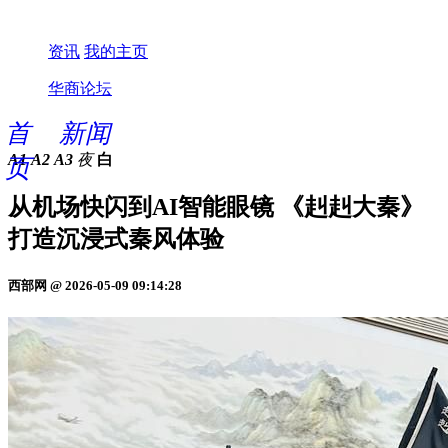
资讯
我的主页
华商论坛
首
新闻
A1
A2
A3
夜
白
页
从机场快闪到AI智能眼镜 《赳赳大秦》
打造沉浸式秦风体验
西部网 @ 2026-05-09 09:14:28