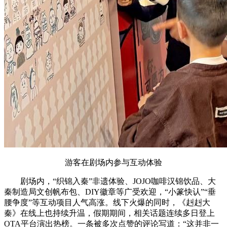
游客在剧场内参与互动体验
剧场内，“织锦入秦”非遗体验、JOJO咖啡汉锦饮品、大
秦制造局文创帆布包、DIY徽章等广受欢迎，“小篆快认”“垂
腰争度”等互动项目人气高涨。线下火爆的同时，《赳赳大
秦》在线上也持续升温，假期期间，相关话题连续多日登上
OTA平台演出热榜。一条被多次点赞的评论写道：“这并非一