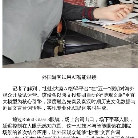
外国游客试用AI智能眼镜
记者了解到，“赳赳大秦AI智译平台”在“五一”假期对海外
观众开放试运营。该设备以陕文投集团自研的“博观文旅”垂直
大模型为核心引擎，深度融合先秦及秦汉时期历史文化数据与
剧目文言台词语料，实现专业化AI提词实时生成。
通过Rokid Glass 3眼镜，场上台词出口，场下字幕入眼，
延迟控制在人眼无感知范围。这一AI技术与智能眼镜在剧院
场景的首次结合应用，让外国观众能够“秒懂”文言台词