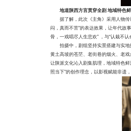
地道陕西方言贯穿全剧 地域特色
据了解，此次《主角》采用人物传记
闷，真而不苦”的表达效果，让年代故事
骨，一戏唱尽人生悲欢” ，与“认栽不
拍摄中，剧组坚持实景搭建与实地拍
黄土高坡的苍茫、老街巷的烟火、老戏
让陕派文化沁入剧集肌理，地域特色鲜
照当下”的创作理念，以影视赋能非遗，