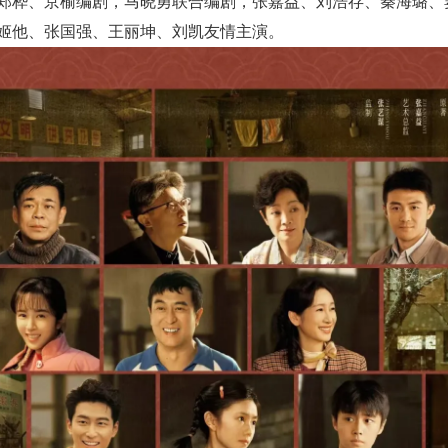
郑桦、京榆编剧，马晓勇联合编剧，张嘉益、刘浩存、秦海璐、
姬他、张国强、王丽坤、刘凯友情主演。