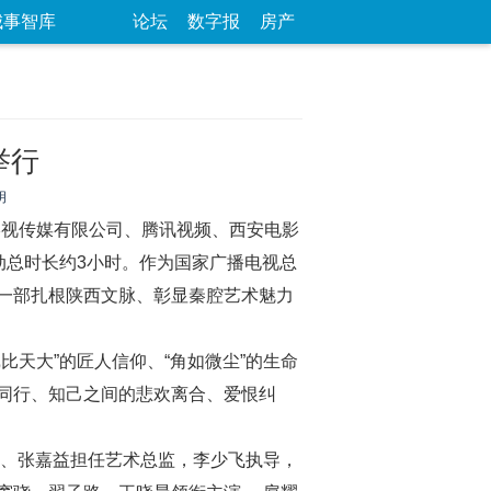
城事智库
论坛
数字报
房产
举行
明
影视传媒有限公司、腾讯视频、西安电影
动总时长约3小时。作为国家广播电视总
一部扎根陕西文脉、彰显秦腔艺术魅力
天大”的匠人信仰、“角如微尘”的生命
同行、知己之间的悲欢离合、爱恨纠
、张嘉益担任艺术总监，李少飞执导，