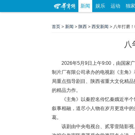
新闻
娱乐
运动
独
首页
>
新闻
>
陕西
>
西安新闻
> 八年打磨
八
2026年5月9日上午9:00，由
制片厂有限公司承办的电视剧《主角》
局重点指导剧目、陕西省重大文化精品
的精品力作。
《主角》以秦腔名伶忆秦娥近半个世纪
叙事相融，道尽小人物在岁月更迭中的
葛。
该剧由中央电视台、贰零壹陆影视、