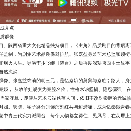
成亮点
质群像
、陕西省重大文化精品扶持项目，《主角》品质剧目的背后离
任监制，为剧集艺术品质保驾护航。张嘉益身兼艺术总监和领衔
和烟火人生。导演李少飞继《装台》之后再度深耕陕西本土故事
自然流淌。
。张嘉益饰演的胡三元，是忆秦娥的舅舅与秦腔引路人，身为
娥， 从放羊娃蜕变为秦腔名伶，性格木讷坚韧、隐忍倔强，在磨
团当家花旦，即便从艺术云端跌落人间，依旧不改对秦腔的赤诚
对照。窦骁、翟子路分别饰演刘红兵与封潇潇，成为忆秦娥青春岁
老中青三代实力派同台，每个人物都立得住、见风骨，在荧屏上