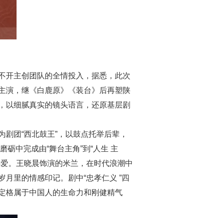
不开主创团队的全情投入，据悉，此次
主演，继《白鹿原》《装台》后再塑陕
，以细腻真实的镜头语言，还原基层剧
剧团“西北鼓王”，以鼓点托举后辈，
砺中完成由“舞台主角”到“人生 主
热爱。王晓晨饰演的米兰，在时代浪潮中
月里的情感印记。剧中“忠孝仁义 ”四
定格属于中国人的生命力和刚健精气