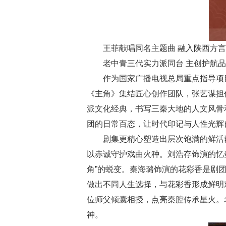
王菲献唱同名主题曲 融入陕西方言
老中青三代实力派同台 主创护航品
作为国家广播电视总局重点指导项目
《主角》集结匠心创作团队，张艺谋担
派文化经典，书写三秦大地的人文风骨
团的日常百态，让时代印记与人性光辉
剧集更精心塑造出层次饱满的鲜活群像
以赤诚守护戏曲火种。刘浩存饰演的忆秦
角”的蜕变。秦海璐饰演的花彩香是剧
做出不同人生选择，与花彩香形成鲜明
位师父倾囊相授，点亮秦腔传承星火。
神。