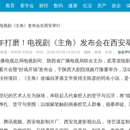
家
教育
童学会
财经
数码
健康
生活
房产
政企
！电视剧《主角》发布会在西安举行
年打磨！电视剧《主角》发布会在西安
来源：
华商网-华商报
时间：2026-05-09 13:53:23
编辑：唐港
作者：
版权声
国家广播电视总局电视剧司、陕西省广播电视局联合主办，贰零壹陆
看片会暨“好戏开场”发布会，于陕西大剧院戏曲厅隆重举办，活
扶持项目，《主角》改编自茅盾文学奖得主陈彦的同名小说，是
的艺术人生为脉络，串联起几代秦腔人的坚守与沉浮，将“戏比
挣扎、坚守与突围；以细腻笔触刻画秦腔艺人群像，描摹师徒、
腾讯视频、西安电影制片厂、西安兆麦影视出品， 张艺谋监制