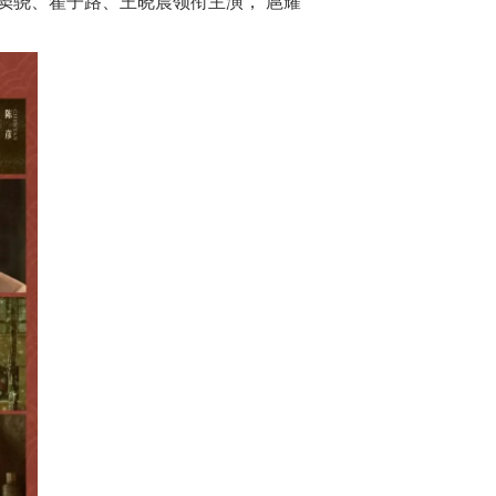
窦骁、翟子路、王晓晨领衔主演， 扈耀