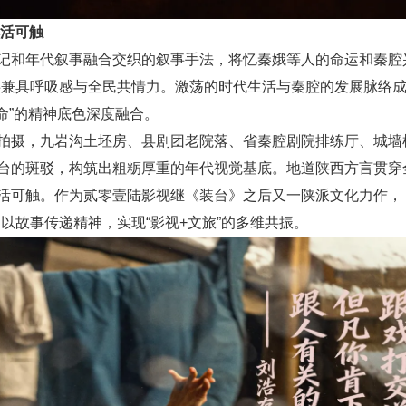
鲜活可触
和年代叙事融合交织的叙事手法，将忆秦娥等人的命运和秦腔兴
兼具呼吸感与全民共情力。激荡的时代生活与秦腔的发展脉络成为
认命”的精神底色深度融合。
摄，九岩沟土坯房、县剧团老院落、省秦腔剧院排练厅、城墙
台的斑驳，构筑出粗粝厚重的年代视觉基底。地道陕西方言贯穿
活可触。作为贰零壹陆影视继《装台》之后又一陕派文化力作，
以故事传递精神，实现“影视+文旅”的多维共振。