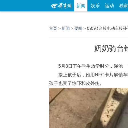
新闻
娱乐
运动
独
首页
>
新闻
>
要闻
> 奶奶骑台铃电动车接孙
奶奶骑台
5月8日下午学生放学时分，渑池
接上孩子后，她用NFC卡片解锁
孩子也受了惊吓和皮外伤。