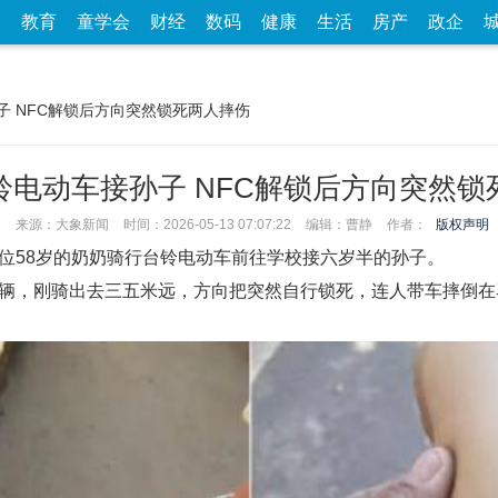
家
教育
童学会
财经
数码
健康
生活
房产
政企
子 NFC解锁后方向突然锁死两人摔伤
铃电动车接孙子 NFC解锁后方向突然锁
来源：大象新闻
时间：2026-05-13 07:07:22
编辑：曹静
作者：
版权声明
一位58岁的奶奶骑行台铃电动车前往学校接六岁半的孙子。
车辆，刚骑出去三五米远，方向把突然自行锁死，连人带车摔倒