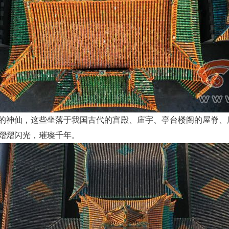
的神仙，这些坐落于我国古代的宫殿、庙宇、亭台楼阁的屋脊、
熠熠闪光，璀璨千年。