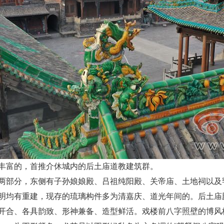
丰富的，首推介休城内的后土庙道教建筑群。
两部分，东侧有子孙娘娘殿、吕祖纯阳殿、关帝庙、土地祠以及
明均有重建，现存的琉璃构件多为清嘉庆、道光年间的。后土庙
开合、各具韵致、形神兼备、造型鲜活。戏楼前八字照壁的博风