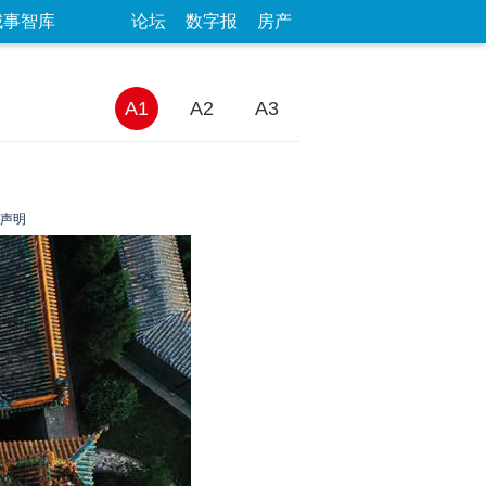
城事智库
论坛
数字报
房产
A1
A2
A3
声明