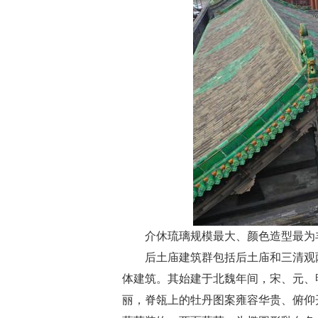
介休琉璃规模最大、颜色造型最为
后土庙建筑群包括后土庙和三清观
体建筑。其始建于北魏年间，宋、元、
丽，脊瓴上的牡丹图案雍容华贵、俯仰