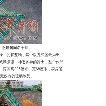
古堡建筑闻名于世。
绿、孔雀蓝釉，其中以孔雀蓝最为出
威风凛凛、神态各异的骑士，整个作品
两碑高225厘米，宽68厘米，碑身通
绝无仅有的琉璃珍品。