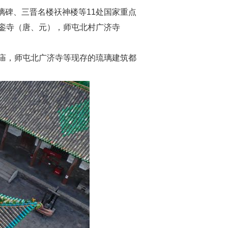
璃碑、三晋名楼祆神楼等11处国家重点
銮寺（唐、元），师屯北村广济寺
庙，师屯北广济寺等现存的琉璃建筑都