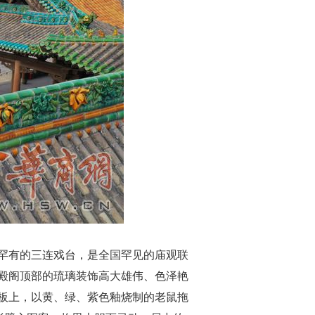
罕有的三连戏台，是全国罕见的庙观联
殿阁顶部的琉璃装饰高大雄伟、色泽艳
板上，以黄、绿、紫色釉烧制的老鼠拖