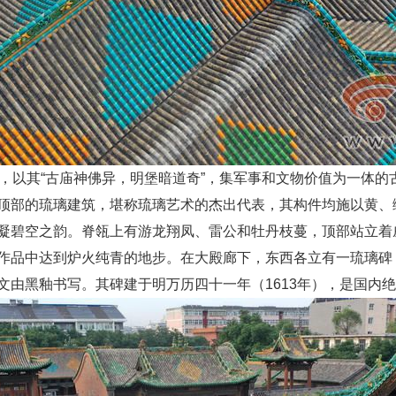
村，以其“古庙神佛异，明堡暗道奇”，集军事和文物价值为一体的
顶部的琉璃建筑，堪称琉璃艺术的杰出代表，其构件均施以黄、
凝碧空之韵。脊瓴上有游龙翔凤、雷公和牡丹枝蔓，顶部站立着
作品中达到炉火纯青的地步。在大殿廊下，东西各立有一琉璃碑，
文由黑釉书写。其碑建于明万历四十一年（1613年），是国内