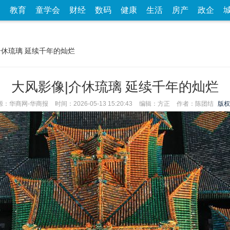
家
教育
童学会
财经
数码
健康
生活
房产
政企
介休琉璃 延续千年的灿烂
大风影像|介休琉璃 延续千年的灿烂
源：华商网-华商报
时间：2026-05-13 15:20:43
编辑：方正
作者：陈团结
版权