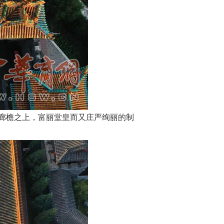
廊檐之上，富丽堂皇而又庄严绚丽的制