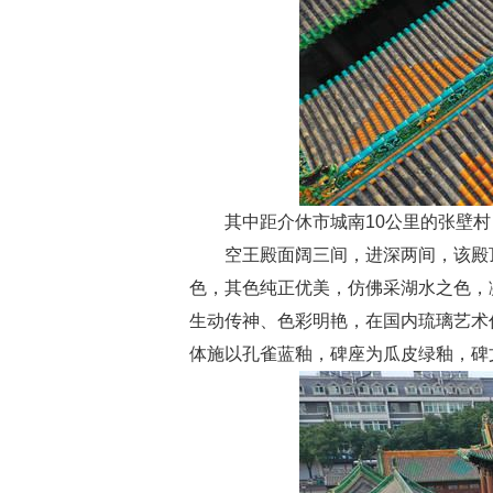
其中距介休市城南10公里的张壁
空王殿面阔三间，进深两间，该殿
色，其色纯正优美，仿佛采湖水之色，
生动传神、色彩明艳，在国内琉璃艺术
体施以孔雀蓝釉，碑座为瓜皮绿釉，碑