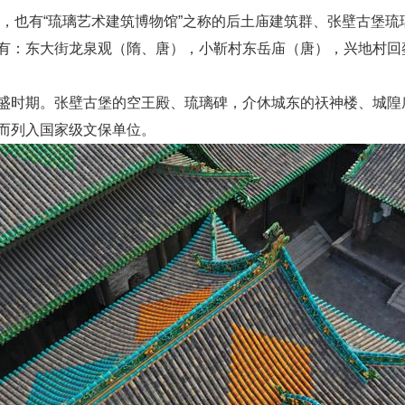
，也有“琉璃艺术建筑博物馆”之称的后土庙建筑群、张壁古堡琉
有：东大街龙泉观（隋、唐），小靳村东岳庙（唐），兴地村回
盛时期。张壁古堡的空王殿、琉璃碑，介休城东的祆神楼、城隍
而列入国家级文保单位。