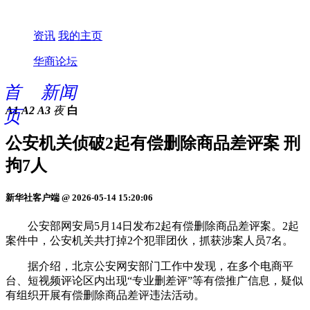
资讯
我的主页
华商论坛
首
新闻
A1
A2
A3
夜
白
页
公安机关侦破2起有偿删除商品差评案 刑
拘7人
新华社客户端 @ 2026-05-14 15:20:06
公安部网安局5月14日发布2起有偿删除商品差评案。2起
案件中，公安机关共打掉2个犯罪团伙，抓获涉案人员7名。
据介绍，北京公安网安部门工作中发现，在多个电商平
台、短视频评论区内出现“专业删差评”等有偿推广信息，疑似
有组织开展有偿删除商品差评违法活动。