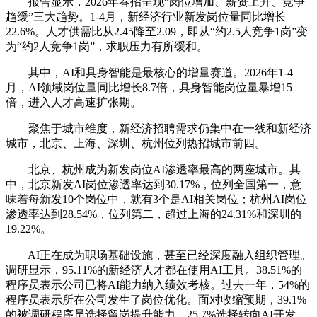
报告显示，2026年春招呈现“岗位增加、薪资上升、竞争
趋缓”三大趋势。1-4月，新经济行业新发岗位量同比增长
22.6%。人才供需比从2.45降至2.09，即从“约2.5人竞争1岗”变
为“约2人竞争1岗”，求职压力有所缓和。
其中，AI和具身智能是最核心的增量赛道。2026年1-4
月，AI领域岗位量同比增长8.7倍，具身智能岗位量暴增15
倍，进入人才高速扩张期。
聚焦于城市维度，新经济招聘需求仍集中在一线和新经济
城市，北京、上海、深圳、杭州位列热招城市前四。
北京、杭州成为新发岗位AI渗透率最高的两座城市。其
中，北京新发AI岗位渗透率达到30.17%，位列全国第一，意
味着每新发10个岗位中，就有3个是AI相关岗位；杭州AI岗位
渗透率达到28.54%，位列第二，超过上海的24.31%和深圳的
19.22%。
AI正在成为职场基础设施，甚至已经深度融入组织管理。
调研显示，95.11%的新经济人才都在使用AI工具。38.51%的
程序员表示公司已将AI能力纳入绩效考核。过去一年，54%的
程序员表示所在公司发生了岗位优化。面对收缩预期，39.1%
的被调研程序员选择留岗提升能力，25.7%选择转向AI开发