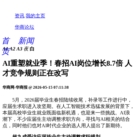
资讯
我的主页
华商论坛
首
新闻
A1
A2
A3
夜
白
页
AI重塑就业季！春招AI岗位增长8.7倍 人
才竞争规则正在改写
华商网-华商报 @ 2026-05-15 07:11:38
5月，2026届毕业生春招陆续收尾，补录等工作进行中，
应届生求职进入攻坚期。在人工智能技术迅猛发展的背景下，
本届高校毕业生就业既面临新机遇，也迎来一些挑战。AI浪
潮下，不少应届生主动调整求职方向，寻找与AI相关的结合
点，同时他们也对AI时代企业的选人用人提出了新期待。
超九成受访应届毕业生主动调整求职规划