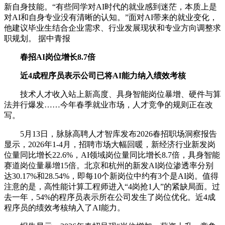
新自身技能。“有些同学对AI时代的就业感到迷茫，本质上是
对AI和自身专业没有清晰的认知。”面对AI带来的就业变化，
他建议毕业生结合企业需求、行业发展现状和专业方向调整求
职规划。 据中青报
春招AI岗位增长8.7倍
近4成程序员表示公司已将AI能力纳入绩效考核
技术人才收入站上新高度、具身智能岗位暴增、硬件与算
法并行爆发……今年春季就业市场，人才竞争的规则正在改
写。
5月13日，脉脉高聘人才智库发布2026春招职场洞察报告
显示，2026年1-4月，招聘市场大幅回暖，新经济行业新发岗
位量同比增长22.6%，AI领域岗位量同比增长8.7倍，具身智能
赛道岗位量暴增15倍。北京和杭州的新发AI岗位渗透率分别
达30.17%和28.54%，即每10个新岗位中约有3个是AI岗。值得
注意的是，高性能计算工程师进入“4岗抢1人”的紧缺局面。过
去一年，54%的程序员表示所在公司发生了岗位优化。近4成
程序员的绩效考核纳入了AI能力。