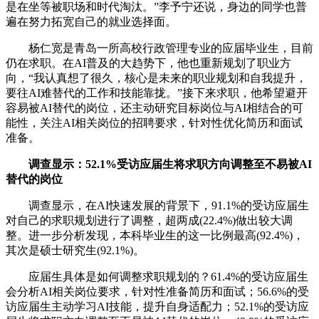
是在坐等被职场和时代淘汰。”李予宁还说，身边的同学也普
遍在努力拓宽自己的就业选择面。
杨仁宽是青岛一所高校行政管理专业的应届毕业生，目前
仍在求职。在AI普及的大趋势下，他也重新规划了职业方
向，“我认真想了很久，核心是未来的职业规划和自我提升，
要往AI难替代的工作和技能靠拢。”接下来求职，他希望避开
容易被AI替代的岗位，还主动研究目标岗位与AI相结合的可
能性，关注AI相关岗位的招聘要求，针对性优化简历和面试
准备。
调查显示：52.1%受访应届生将求职方向调整至不易被AI
替代的岗位
调查显示，在AI快速发展的背景下，91.1%的受访应届生
对自己的求职规划进行了调整，超两成(22.4%)做出较大调
整。进一步分析发现，本科毕业生的这一比例最高(92.4%)，
其次是硕士研究生(92.1%)。
应届生具体是如何调整求职规划的？61.4%的受访应届生
会分析AI相关岗位要求，针对性准备简历和面试；56.6%的受
访应届生主动学习AI技能，提升自身适配力；52.1%的受访应