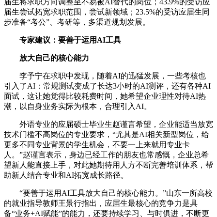
届生将求职方向调整至不易被AI替代的岗位；43.9%的受访应
届生尝试拓宽求职范围，尝试新领域；23.5%的受访应届生同
步准备“考公”、考研等，多渠道规划发展。
专家建议：要善于运用AI工具
放大自己的核心能力
李予宁在求职中发现，随着AI的迅猛发展，一些考核也
引入了AI：常规测试变成了长达3小时的AI测评，还有各种AI
面试，这让她觉得比较耗费时间，她希望企业理性对待AI热
潮，以自身业务实际为根本，合理引入AI。
外语专业的应届硕士毕业生赵谨言希望，企业能适当放宽
技术门槛不高岗位的专业要求，“尤其是AI相关新型岗位，给
更多不同专业背景的学生机会，不要一上来就用专业卡
人。”赵谨言表示，身边已经工作的朋友也常感慨，企业总希
望新人能直接上手，对此她期待用人方不断完善培训体系，帮
助新人结合专业和AI拓宽成长路径。
“要善于运用AI工具放大自己的核心能力。”山东一所高校
的就业指导教师王景行指出，应届生最核心的竞争力是具
备“业务+AI赋能”的能力，还要持续学习、与时俱进，不断更