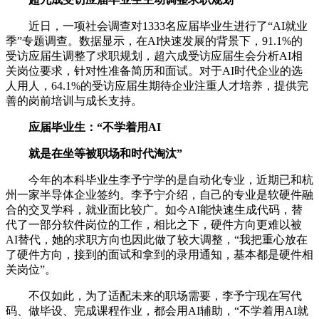
近日，一项社会调查对1333名应届毕业生进行了“AI就业
季”专题调查。数据显示，在AI快速发展的背景下，91.1%的
受访应届生调整了求职规划，超六成受访应届生会分析AI相
关岗位要求，针对性准备简历和面试。对于AI时代企业的选
人用人，64.1%的受访应届生期待企业注重人才培养，提供完
善的岗前培训与成长支持。
应届毕业生：“不学着用AI
就是在坐等被职场和时代淘汰”
今年的本科毕业生李予宁学的是自动化专业，近期已和杭
州一家半导体企业签约。李予宁介绍，自己的专业是软硬件融
合的交叉学科，就业面比较广。如今AI能快速生成代码，替
代了一部分软件岗位的工作，相比之下，硬件方向更难以被
AI替代，她的求职方向也因此做了较大调整，“我把重心放在
了硬件方向，接到的面试和拿到的录用通知，基本都是硬件相
关岗位”。
不仅如此，为了适配未来的职场需要，李予宁现在写代
码、做毕设、完成课程作业，都会用AI辅助，“不学着用AI就