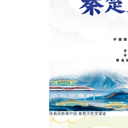
坐着高铁看中国 秦楚天堑变通途