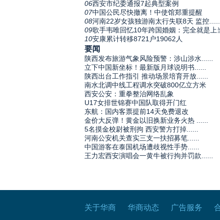
06
西安市纪委通报7起典型案例
07
中国公民尽快撤离！中使馆郑重提醒
08
河南22岁女孩独游南太行失联8天 监控.....
09
歌手韦唯回忆10年跨国婚姻：完全就是上
10
安康累计转移8721户19062人
要闻
陕西发布旅游气象风险预警：涉山涉水......
立下中国新坐标！最新版月球说明书......
陕西出台工作指引 推动场景培育开放......
南水北调中线工程调水突破800亿立方米
西安公安：重拳整治网络乱象
U17女排世锦赛中国队取得开门红
东航：国内客票提前14天免费退改
金价大反弹！黄金以旧换新业务火热 ......
5名摸金校尉被刑拘 西安警方打掉......
河南公安机关查实三支一扶招募笔......
中国游客在泰国机场遭歧视性手势......
王力宏西安演唱会一黄牛被行拘并罚款......
关于华商
华商动态
广告服务