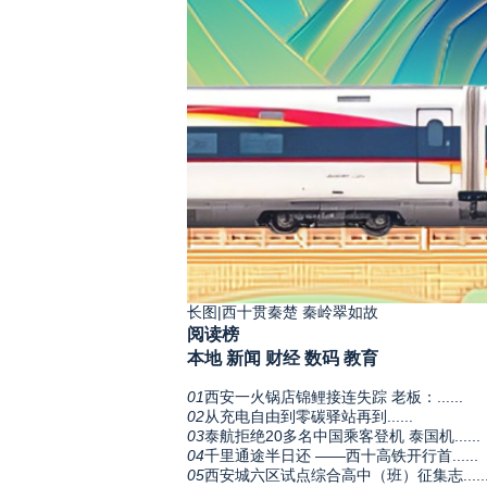
长图|西十贯秦楚 秦岭翠如故
阅读榜
本地
新闻
财经
数码
教育
01
西安一火锅店锦鲤接连失踪 老板：......
02
从充电自由到零碳驿站再到......
03
泰航拒绝20多名中国乘客登机 泰国机......
04
千里通途半日还 ——西十高铁开行首......
05
西安城六区试点综合高中（班）征集志.....