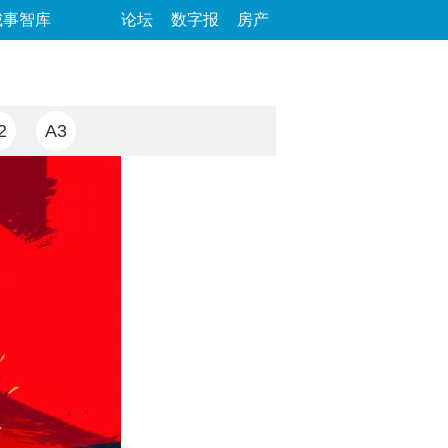
城事智库
论坛
数字报
房产
2
A3