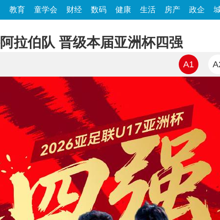
家
教育
童学会
财经
数码
健康
生活
房产
政企
特阿拉伯队 晋级本届亚洲杯四强
A1
A