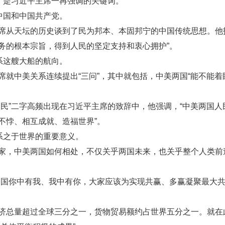
民”是习近平主席一再强调的关键词。
中国和中国共产党。
席从天坛的历史谈到了民为邦本、本固邦宁的中国传统思想。他
务的根本宗旨，得到人民的坚定支持和衷心拥护”。
系这艘大船的航向。
席就中美关系连续提出“三问”，其中就包括，中美两国“能不能
人民”二字高频出现在习近平主席的致辞中，他强调，“中美两国
不悖、相互成就、造福世界”。
系之于世界的重要意义。
家，中美两国如何相处，不仅关乎两国未来，也关乎整个人类前
各国你中有我、我中有你，大家应该为实现共赢、多赢凝聚最大
济总量超过全球三分之一，货物贸易额约占世界五分之一。就在