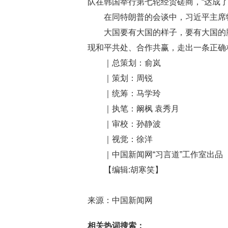
队在韩国举行第七轮经贸磋商，“达成了
在同特朗普的会谈中，习近平主席
大国要有大国的样子，要有大国的
现和平共处、合作共赢，走出一条正确
｜总策划：俞岚
｜策划：周锐
｜统筹：马学玲
｜执笔：阚枫 袁秀月
｜审校：孙静波
｜视觉：徐洋
｜中国新闻网“习言道”工作室出品
【编辑:胡寒笑】
来源：中国新闻网
相关热词搜索：