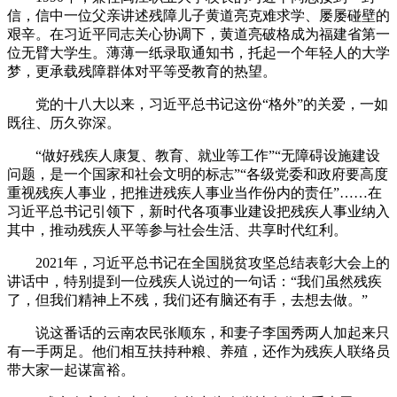
信，信中一位父亲讲述残障儿子黄道亮克难求学、屡屡碰壁的
艰辛。在习近平同志关心协调下，黄道亮破格成为福建省第一
位无臂大学生。薄薄一纸录取通知书，托起一个年轻人的大学
梦，更承载残障群体对平等受教育的热望。
党的十八大以来，习近平总书记这份“格外”的关爱，一如
既往、历久弥深。
“做好残疾人康复、教育、就业等工作”“无障碍设施建设
问题，是一个国家和社会文明的标志”“各级党委和政府要高度
重视残疾人事业，把推进残疾人事业当作份内的责任”……在
习近平总书记引领下，新时代各项事业建设把残疾人事业纳入
其中，推动残疾人平等参与社会生活、共享时代红利。
2021年，习近平总书记在全国脱贫攻坚总结表彰大会上的
讲话中，特别提到一位残疾人说过的一句话：“我们虽然残疾
了，但我们精神上不残，我们还有脑还有手，去想去做。”
说这番话的云南农民张顺东，和妻子李国秀两人加起来只
有一手两足。他们相互扶持种粮、养殖，还作为残疾人联络员
带大家一起谋富裕。