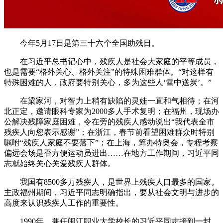
今年5月17日是第三十六个全国助残日。
在习近平总书记心中，残疾人是社会大家庭的平等成员，
也是需要“格外关心、格外关注”的特殊困难群体。“对这样有
特殊困难的人，政府要特别关心，多为这些人‘雪中送炭’。”
在梁家河，对智力上稍有缺陷的灵娃一直和气相待；在河
北正定，邀请眼科专家为2000多人手术复明；在福州，现场办
公解决残障家庭困难，令在旁的残疾人感动说出“我代表全市
残疾人向您表示感谢”；在浙江，春节前看望困难群众时特别
嘱咐“残疾人家庭不要落下”；在上海，筹办特奥会，专程考察
偏远会场是否方便运动员进出……在地方工作期间，习近平同
志就始终关心关爱残疾人群体。
我国有8500多万残疾人，是世界上残疾人口最多的国家。
主政福州期间，习近平同志明确指出，要从社会文明与进步的
高度来认识残疾人工作的重要性。
1990年，兼任闽江职业大学校长的习近平同志接到一封