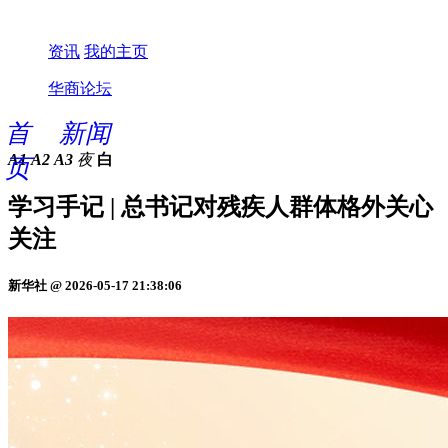
资讯
我的主页
华商论坛
首
新闻
A1
A2
A3
夜
白
页
学习手记 | 总书记对残疾人群体格外关心
关注
新华社 @ 2026-05-17 21:38:06