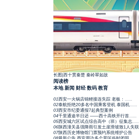
长图|西十贯秦楚 秦岭翠如故
阅读榜
本地
新闻
财经
数码
教育
01
西安一火锅店锦鲤接连失踪 老板：......
02
泰航拒绝20多名中国乘客登机 泰国机......
03
西安市纪委通报7起典型案例
04
千里通途半日还 ——西十高铁开行首......
05
西安城六区试点综合高中（班）征集志.....
06
陕西潼关县强降雨引发土崖滑坡致1人失联
07
陕西历史博物馆门票预约系统维护公告
08
最新公告 西安周边多个景区临时闭园