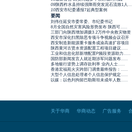
09
陕西柞水县持续强降雨突发泥石流致1人.....
10
西安市纪委通报7起典型案例
要闻
刘伟任延安市委常委、市纪委书记
8月全国自然灾害风险形势发布 陕西可......
三部门向陕西增加调拨3.2万件中央救灾物资
西安市深化扫黑除恶专项斗争视频会议召开
西安制造新能源重卡服务成渝高速扩容项目
陕西黄河古贤水资源配置工程项目建议......
工业和信息化部新增配置P频段资源助力......
国防部新闻发言人就近期涉军问题发布......
多地银行逆势上调存款利率 业内人士......
香港宏福苑火灾跨部门调查最终报告：......
大型个人信息处理者个人信息保护规定......
以媒：以色列拘留巴勒斯坦未成年人数......
关于华商
华商动态
广告服务