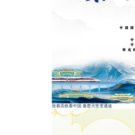
坐着高铁看中国 秦楚天堑变通途