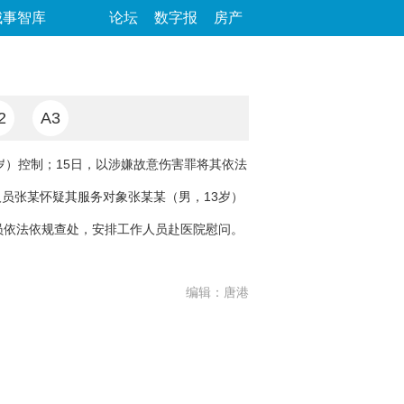
城事智库
论坛
数字报
房产
2
A3
岁）控制；15日，以涉嫌故意伤害罪将其依法
人员张某怀疑其服务对象张某某（男，13岁）
员依法依规查处，安排工作人员赴医院慰问。
编辑：唐港