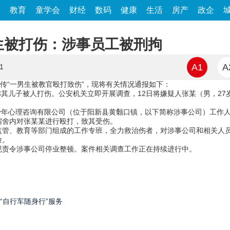
家
教育
童学会
财经
数码
健康
生活
房产
政企
生被打伤：涉事员工被刑拘
A1
A
1
网传“一男生被教官殴打致伤”，现将有关情况通报如下：
，称其儿子被人打伤。公安机关立即开展调查，12日将嫌疑人张某（男，27
青少年心理咨询有限公司（位于阳新县黄颡口镇，以下简称涉事公司）工作
宿舍内对张某某进行殴打，致其受伤。
监管、教育等部门组成的工作专班，全力救治伤者，对涉事公司和相关人
险。
规责令涉事公司停业整顿。案件相关调查工作正在持续进行中。
“自行车随身行”服务