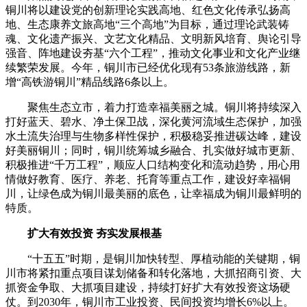
铜川将以建设党的创新理论实践高地、红色文化传承弘扬高
地、生态康养文旅高地“三个高地”为目标，通过理论武装铸
魂、文化遗产振兴、文艺文化精品、文明新风培育、舆论引导
强音、阵地建设夯基“六个工程”，推动文化事业和文化产业继
续繁荣发展。今年，铜川市已经优化现有53条旅游线路，新
增“高铁游铜川”精品线路6条以上。
聚焦生态立市，着力打造幸福美丽之城。铜川将持续深入
打好蓝天、碧水、净土保卫战，深化黄河流域生态保护，加强
水土流失治理与生物多样性保护，积极稳妥推进碳达峰，建设
好美丽铜川；同时，铜川统筹城乡融合、扎实做好城市更新、
积极推进“千万工程”，顺应人口结构变化和流动趋势，用心用
情做好教育、医疗、养老、托育等重点工作，建设好幸福铜
川，让绿色成为铜川最美丽的底色，让幸福成为铜川最鲜明的
特质。
扩大有效投资 夯实发展根基
“十五五”时期，是铜川加快转型、厚植动能的关键期，铜
川市将紧扣重点项目谋划储备和转化落地，大抓招商引资、大
抓资金争取、大抓项目建设，持续打好扩大有效投资这场硬
仗。到2030年，铜川市工业投资、民间投资均增长6%以上。