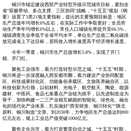
铜川市锚定建设西部产业转型升级示范城市目标，紧扣全
省“双极带动、多点支撑、三区协同”战略，“十五五”规划《纲
要》设置了5类21项主要指标，提出的主要预期目标是：地区
生产总值年均增长6%左右，在实际工作中争取更好；全员劳
动生产率年均增长6%以上，常住人口城镇化率提升至66.5%，
城镇调查失业率低于全省平均水平，单位生产总值二氧化碳排
放完成省上下达目标，居民收入增长速度高于经济增长速度。
今年一季度，铜川市生产总值增长5.8%，实现了开门
稳、开门红。
聚焦工业强市，着力打造转型示范之城。“十五五”时期，
铜川将进一步深度融入西安都市圈，着力建设产业协同配套
区、科技成果转化区、功能备份承载区、文旅医养融合区，以
科技创新为引领，以铝材料、光电子、航空航天、陶瓷、能源
建材、中医药、食品七条重点产业链为抓手，以先进制造业为
骨干，加快构建一二三产业相互赋能的智能化、绿色化、融合
化的现代化产业体系，扎实做好“西安研发、铜川转化”“陕北
原料、铜川制造”文章。到2030年，力争地区生产总值达到800
亿元左右，规上工业总产值突破1000亿元。
聚焦文化兴市，着力打造繁荣自信之城。“十五五”时期，