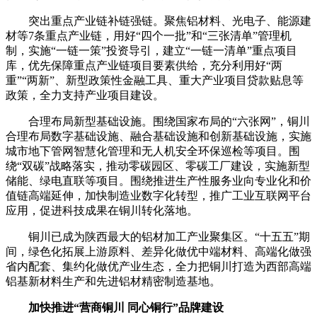
突出重点产业链补链强链。聚焦铝材料、光电子、能源建
材等7条重点产业链，用好“四个一批”和“三张清单”管理机
制，实施“一链一策”投资导引，建立“一链一清单”重点项目
库，优先保障重点产业链项目要素供给，充分利用好“两
重”“两新”、新型政策性金融工具、重大产业项目贷款贴息等
政策，全力支持产业项目建设。
合理布局新型基础设施。围绕国家布局的“六张网”，铜川
合理布局数字基础设施、融合基础设施和创新基础设施，实施
城市地下管网智慧化管理和无人机安全环保巡检等项目。围
绕“双碳”战略落实，推动零碳园区、零碳工厂建设，实施新型
储能、绿电直联等项目。围绕推进生产性服务业向专业化和价
值链高端延伸，加快制造业数字化转型，推广工业互联网平台
应用，促进科技成果在铜川转化落地。
铜川已成为陕西最大的铝材加工产业聚集区。“十五五”期
间，绿色化拓展上游原料、差异化做优中端材料、高端化做强
省内配套、集约化做优产业生态，全力把铜川打造为西部高端
铝基新材料生产和先进铝材精密制造基地。
加快推进“营商铜川 同心铜行”品牌建设