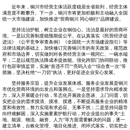
近年来，铜川市经营主体活跃度稳居全省前列，经营主体
满意度不断攀升。下一步，铜川市将更加积极和主动融入全国
统一大市场建设，加快推进“营商铜川 同心铜行”品牌建设。
坚持法治护航，树立企业在铜信心。法治是最好的营商环
境。一是以完善制度稳预期促公平。在认真落实《民营经济促
进法》《公平竞争审查条例》《全国统一大市场建设指引》等
法律法规的基础上，加快修订完善铜川市的有关政策，规范政
府和市场边界，切实做到对各类经营主体一视同仁、一碗水端
平；二是以规范执法降成本提效能。强化跨部门协同联动，推
行包容审慎监管，实施“首违不罚”“亮码入企”“综合查一次”等
措施，坚决杜绝“一刀切”执法，更好促进企业安心发展。
坚持服务宗旨，提升企业发展体感。服务企业发展是铜川
市优化营商环境的出发点和落脚点。一是坚持需求导向精准发
力，深入开展暖企行动，常态化开展政企恳谈、上门问需，切
实把企业的需求摸清、摸准、摸透，不断提高服务企业的精准
度和有效性，努力实现有求必应、无事不扰；二是坚持问题导
向纾难解困，深入实施要素护航行动，对企业提出的事关“土
地、能源、物流、融资、人力”等方面需要解决的问题，逐一
建立清单，台账化管理、项目化推进、闭环式落实，切实把企