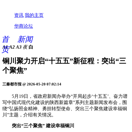
资讯
我的主页
华商论坛
首
新闻
A1
A2
A3
夜
白
页
铜川聚力开启“十五五”新征程：突出“三
个聚焦”
三秦都市报 @ 2026-05-20 07:02:14
5月19日，省政府新闻办举办“开局起步‘十五五’、奋力谱
写中国式现代化建设的陕西新篇章”系列主题新闻发布会，围
绕“弘扬照金精神、勇担转型使命、突出三个聚焦建设幸福铜
川”主题，介绍有关情况。
突出“三个聚焦” 建设幸福铜川