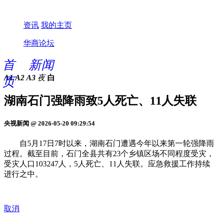
资讯
我的主页
华商论坛
首
新闻
A1
A2
A3
夜
白
页
湖南石门强降雨致5人死亡、11人失联
央视新闻 @ 2026-05-20 09:29:54
自5月17日7时以来，湖南石门遭遇今年以来第一轮强降雨
过程。截至目前，石门全县共有23个乡镇区场不同程度受灾，
受灾人口103247人，5人死亡、11人失联。应急救援工作持续
进行之中。
取消