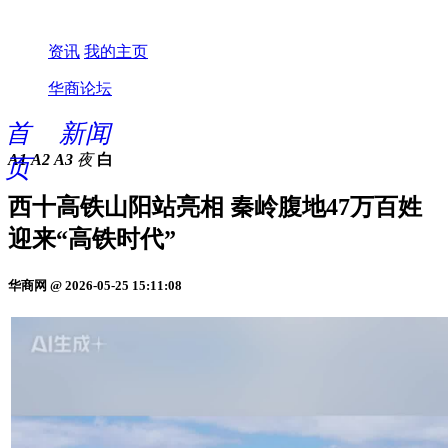
资讯
我的主页
华商论坛
首
新闻
A1
A2
A3
夜
白
页
西十高铁山阳站亮相 秦岭腹地47万百姓
迎来“高铁时代”
华商网 @ 2026-05-25 15:11:08