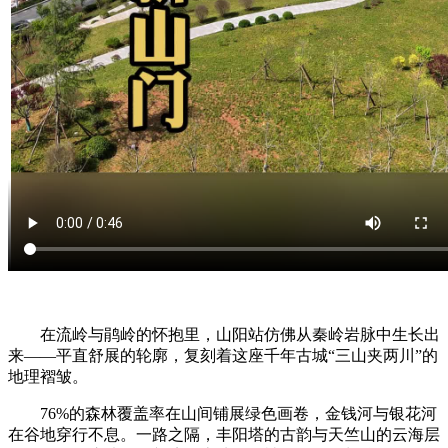
在流岭与鹃岭的怀抱里，山阳站仿佛从秦岭岩脉中生长出
来——平直舒展的轮廓，复刻着这座千年古城“三山夹两川”的
地理褶皱。
76%的森林覆盖率在山间铺展绿色画卷，金钱河与银花河
在谷地穿行不息。一路之隔，丰阳塔的古韵与天竺山的云海层