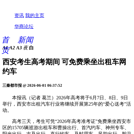
资讯
我的主页
华商论坛
首
新闻
A1
A2
A3
夜
白
页
西安考生高考期间 可免费乘坐出租车网
约车
三秦都市报 @ 2026-06-01 06:37:52
本报讯（记者 葛兰）2026年高考将于6月7日、8日、9日
举行，西安市出租汽车行业将继续开展第25年的“爱心送考”活
动。
高考三天，考生可凭“2026年高考准考证”免费乘坐西安市
区的15705辆巡游出租车和曹操出行、首汽约车、神州专车、
阳光出行、吉及出行、喜行约车、及时用车、风韵出行、鞍马