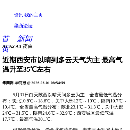
资讯
我的主页
华商论坛
首
新闻
A1
A2
A3
夜
白
页
近期西安市以晴到多云天气为主 最高气
温升至35℃左右
华商网-华商报 @ 2026-06-01 08:54:59
5月31日白天陕西以晴天间多云为主，全省最低气温分
布：陕北10.8℃～18.6℃，关中大部12℃～19℃，陕南10.7℃～
19.4℃。全省最高气温分布：陕北23.1℃～31.3℃，关中大部
24℃～31.5℃，陕南24.6℃～32.9℃；西安城区最低气温
17.7℃，最高气温30.1℃。
根据最新预报，受西北气流影响，未来三天我省大部以