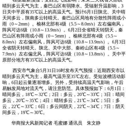
晴到多云天气为主，秦巴山区有弱降水。受辐射升温影响，3
日关中平原有35℃以上的高温天气。预计6月1日陕北、关中晴
天间多云，陕南多云转晴天。秦巴山区局地有分散性阵雨或小
雨（0～2mm）。榆林北部有4级（5.5～8.0m/s）左右偏南风，
阵风可达6级（10.8～13.9m/s）。6月2日全省晴天转阴天，秦
巴山区有阵雨或小雨（0～5mm）。榆林北部有4级（5.5～
8.0m/s）左右偏南风，阵风可达6级（10.8～13.9m/s）。6月3日
全省阴天转晴天。陕北、关中大部、秦岭山区有4级（5.5～
7.9m/s）左右偏北风，阵风可达6级（10.8～13.8m/s）。关中平
原部分地方有35℃以上的高温天气。
西安市气象台5月31日16时发布天气预报：近期西安市以
晴到多云天气为主，最高气温升至35℃左右。受短波槽活动影
响，6日起云量逐渐增多。另外，受持续高温天气影响，午后
易触发局地对流天气，请注意防范。具体预报如下：6月1日：
晴间多云，18℃～32℃；2日：多云，20℃～33℃；3日：晴间
多云，20℃～35℃；4日：晴转多云，21℃～34℃；5日：多
云，22℃～33℃；6日：多云间阴天，22℃～34℃；7日：阴天
间多云，19℃～30℃。
华商报大风新闻记者 毛蜜娜 通讯员 朱文静