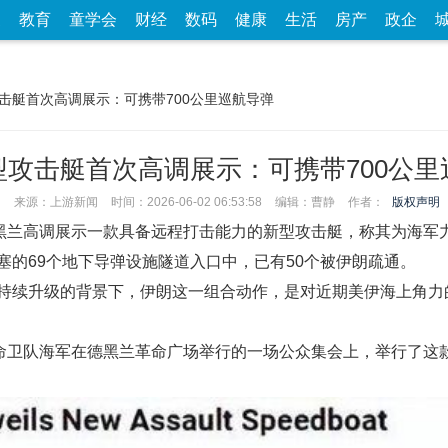
家
教育
童学会
财经
数码
健康
生活
房产
政企
攻击艇首次高调展示：可携带700公里巡航导弹
型攻击艇首次高调展示：可携带700公里
来源：上游新闻
时间：2026-06-02 06:53:58
编辑：曹静
作者：
版权声明
德黑兰高调展示一款具备远程打击能力的新型攻击艇，称其为海军力
塞的69个地下导弹设施隧道入口中，已有50个被伊朗疏通。
持续升级的背景下，伊朗这一组合动作，是对近期美伊海上角力
革命卫队海军在德黑兰革命广场举行的一场公众集会上，举行了这