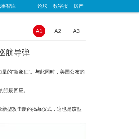
城事智库
论坛
数字报
房产
A1
A2
A3
巡航导弹
量的“新象征”。与此同时，美国公布的
的强硬回应。
款新型攻击艇的揭幕仪式，这也是该型