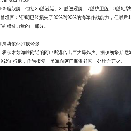
09艘舰艇，包括25艘潜艇、21艘巡逻艇、7艘护卫舰、3艘轻
曾坦言：“伊朗已经损失了80%到90%的海军作战能力，但最后
”的威慑力量的一部分。
湾局势依然剑拔弩张。
市、霍尔木兹海峡附近的阿巴斯港传出巨大爆炸声。据伊朗塔斯尼
轮被迫折返，作为报复，美军向阿巴斯港郊区一处地方开火。