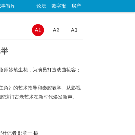
城事智库
论坛
数字报
房产
A1
A2
A3
托举
妆师妙笔生花，为演员打造戏曲妆容；
主角》的艺术指导和秦腔教学。从影视
秦腔这门古老艺术在新时代焕发新声。
社记者 邹竞一 摄