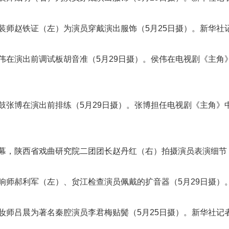
师赵铁证（左）为演员穿戴演出服饰（5月25日摄）。新华社记
伟在演出前调试板胡音准（5月29日摄）。侯伟在电视剧《主角
鼓张博在演出前排练（5月29日摄）。张博担任电视剧《主角》
幕，陕西省戏曲研究院二团团长赵丹红（右）拍摄演员表演细节（5
师郝利军（左）、贠江检查演员佩戴的扩音器（5月29日摄）。
师吕晨为著名秦腔演员李君梅贴鬓（5月25日摄）。新华社记者