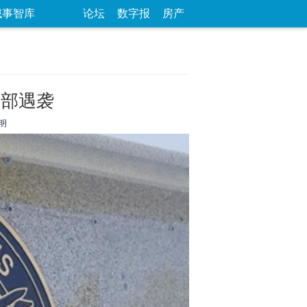
城事智库
论坛
数字报
房产
总部遇袭
明