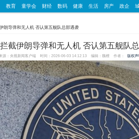
家
教育
童学会
财经
数码
健康
生活
房产
政企
截伊朗导弹和无人机 否认第五舰队总部遇袭
拦截伊朗导弹和无人机 否认第五舰队
来源：央视新闻客户端
时间：2026-06-03 14:12:13
编辑：魏檀
作者：
版权声