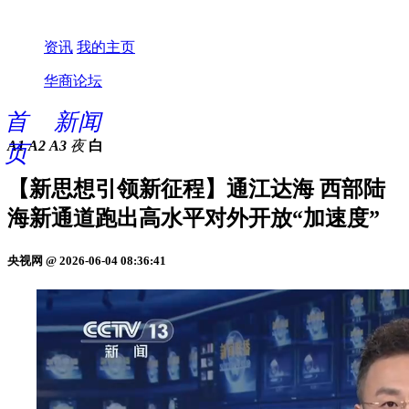
资讯
我的主页
华商论坛
首
新闻
A1
A2
A3
夜
白
页
【新思想引领新征程】通江达海 西部陆
海新通道跑出高水平对外开放“加速度”
央视网 @ 2026-06-04 08:36:41