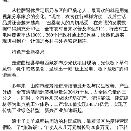
从拉萨退休后定居乃东区的巴桑老人，最喜欢的就是用短
视频分享家乡的变化。“现在，衣食住行样样方便，以后生活
品质还会越来越高！”巴桑老人的真切感受，在亮眼的发展数
据中得到充分印证：全市农村自来水普及率达91%，行政村主
电网覆盖率达100%，369个行政村通上5G网络，快递包裹实
现进村到户，让偏远乡村与外界紧密相连。
特色产业新格局
走进曲松县华电西藏罗布沙光伏项目现场，光伏板下草甸
葱郁，牦牛悠然觅食，呈现出一幅“板上发电、板下放牧”的和
谐画卷。
多年来，山南市统筹推进清洁能源开发与民生改善、产业
升级，全市清洁能源装机容量达304万千瓦，占全区总量的三
分之一。同时，全市逐步形成以优势矿产、清洁能源、建筑建
材等为重点的工业体系，二产增加值实现148.71亿元，实现了
传统工业绿色转型、新兴产业加速崛起。
浪卡子县羊卓雍错周边的村民卓嘎，靠着景区热度经营民
宿吃上了“旅游饭”，年收入从几万元增长到20多万元。（下转