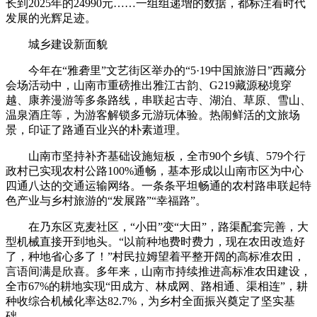
长到2025年的24990元……一组组递增的数据，都标注着时代
发展的光辉足迹。
城乡建设新面貌
今年在“雅砻里”文艺街区举办的“5·19中国旅游日”西藏分
会场活动中，山南市重磅推出雅江古韵、G219藏源秘境穿
越、康养漫游等多条路线，串联起古寺、湖泊、草原、雪山、
温泉酒庄等，为游客解锁多元游玩体验。热闹鲜活的文旅场
景，印证了路通百业兴的朴素道理。
山南市坚持补齐基础设施短板，全市90个乡镇、579个行
政村已实现农村公路100%通畅，基本形成以山南市区为中心
四通八达的交通运输网络。一条条平坦畅通的农村路串联起特
色产业与乡村旅游的“发展路”“幸福路”。
在乃东区克麦社区，“小田”变“大田”，路渠配套完善，大
型机械直接开到地头。“以前种地费时费力，现在农田改造好
了，种地省心多了！”村民拉姆望着平整开阔的高标准农田，
言语间满是欣喜。多年来，山南市持续推进高标准农田建设，
全市67%的耕地实现“田成方、林成网、路相通、渠相连”，耕
种收综合机械化率达82.7%，为乡村全面振兴奠定了坚实基
础。