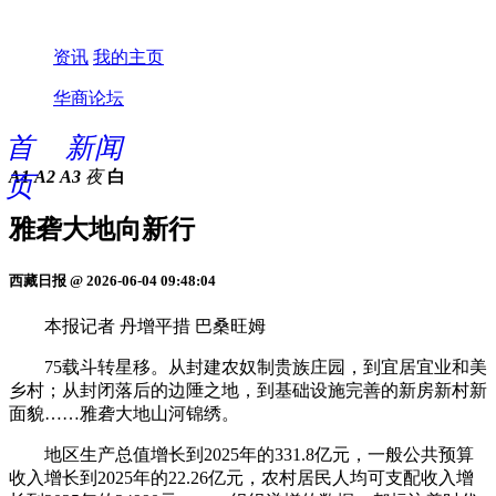
资讯
我的主页
华商论坛
首
新闻
A1
A2
A3
夜
白
页
雅砻大地向新行
西藏日报 @ 2026-06-04 09:48:04
本报记者 丹增平措 巴桑旺姆
75载斗转星移。从封建农奴制贵族庄园，到宜居宜业和美
乡村；从封闭落后的边陲之地，到基础设施完善的新房新村新
面貌……雅砻大地山河锦绣。
地区生产总值增长到2025年的331.8亿元，一般公共预算
收入增长到2025年的22.26亿元，农村居民人均可支配收入增