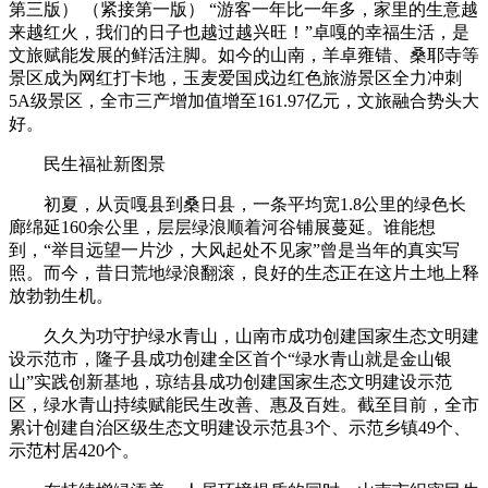
第三版） （紧接第一版） “游客一年比一年多，家里的生意越
来越红火，我们的日子也越过越兴旺！”卓嘎的幸福生活，是
文旅赋能发展的鲜活注脚。如今的山南，羊卓雍错、桑耶寺等
景区成为网红打卡地，玉麦爱国戍边红色旅游景区全力冲刺
5A级景区，全市三产增加值增至161.97亿元，文旅融合势头大
好。
民生福祉新图景
初夏，从贡嘎县到桑日县，一条平均宽1.8公里的绿色长
廊绵延160余公里，层层绿浪顺着河谷铺展蔓延。谁能想
到，“举目远望一片沙，大风起处不见家”曾是当年的真实写
照。而今，昔日荒地绿浪翻滚，良好的生态正在这片土地上释
放勃勃生机。
久久为功守护绿水青山，山南市成功创建国家生态文明建
设示范市，隆子县成功创建全区首个“绿水青山就是金山银
山”实践创新基地，琼结县成功创建国家生态文明建设示范
区，绿水青山持续赋能民生改善、惠及百姓。截至目前，全市
累计创建自治区级生态文明建设示范县3个、示范乡镇49个、
示范村居420个。