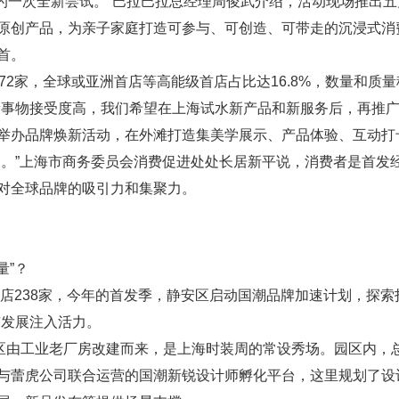
经济的一次全新尝试。”巴拉巴拉总经理周俊武介绍，活动现场推出
原创产品，为亲子家庭打造可参与、可创造、可带走的沉浸式消
首。
72家，全球或亚洲首店等高能级首店占比达16.8%，数量和质
新事物接受度高，我们希望在上海试水新产品和新服务后，再推广
举办品牌焕新活动，在外滩打造集美学展示、产品体验、互动打
赴。”上海市商务委员会消费促进处处长居新平说，消费者是首发
对全球品牌的吸引力和集聚力。
量”？
首店238家，今年的首发季，静安区启动国潮品牌加速计划，探
市发展注入活力。
区由工业老厂房改建而来，是上海时装周的常设秀场。园区内，总面
与蕾虎公司联合运营的国潮新锐设计师孵化平台，这里规划了设