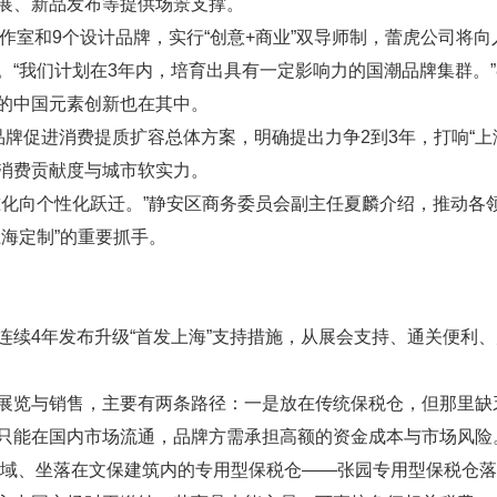
展、新品发布等提供场景支撑。
工作室和9个设计品牌，实行“创意+商业”双导师制，蕾虎公司将
“我们计划在3年内，培育出具有一定影响力的国潮品牌集群。”
的中国元素创新也在其中。
牌促进消费提质扩容总体方案，明确提出力争2到3年，打响“上
消费贡献度与城市软实力。
准化向个性化跃迁。”静安区商务委员会副主任夏麟介绍，推动各
海定制”的重要抓手。
连续4年发布升级“首发上海”支持措施，从展会支持、通关便利
展览与销售，主要有两条路径：一是放在传统保税仓，但那里缺
只能在国内市场流通，品牌方需承担高额的资金成本与市场风险
心区域、坐落在文保建筑内的专用型保税仓——张园专用型保税仓