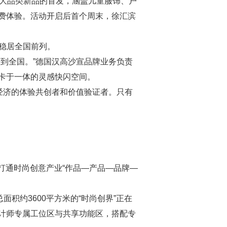
五大品类新品的首发，涵盖儿童服饰、户
费体验。活动开启后首个周末，徐汇滨
量稳居全国前列。
到全国。”德国汉高沙宣品牌业务负责
卡于一体的灵感快闪空间。
经济的体验共创者和价值验证者。只有
索打通时尚创意产业“作品—产品—品牌—
积约3600平方米的“时尚创界”正在
计师专属工位区与共享功能区，搭配专