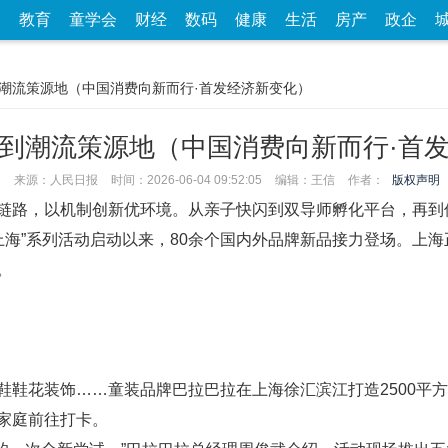
家
教育
童学会
财经
数码
健康
生活
房产
政企
到潮流策源地（中国消费向新而行·首发经济新变化）
到潮流策源地（中国消费向新而行·首
来源：人民日报
时间：2026-06-04 09:52:05
编辑：王信
作者：
版权声明
链路，以机制创新优环境。从亲子快闪到双导师孵化平台，再到
发上海”系列活动启动以来，80余个国内外品牌新品接力登场。上
。
鞋花装饰……童装品牌巴拉巴拉在上海徐汇滨江打造2500平方
家庭前往打卡。