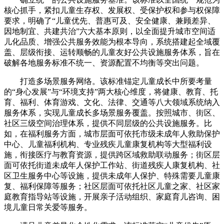
核心抓手，紧扣儿童生存权、发展权、受保护权和参与权保障
要求，明确了“儿童优先、普惠可及、安全健康、兼顾差异、
因地制宜、共建共治”六大基本原则，以全面提升城市空间适
儿化品质、增强公共服务效能为根本导向，系统搭建起全域覆
盖、层级衔接、运转顺畅的儿童友好公共设施服务体系，旨在
破解各地服务标准不统一、资源配置不均衡等突出问题。
打造多场景服务网络。该标准锚定儿童成长中所要考量
的“身心发展”与“环境支持”两大核心维度，将健康、教育、托
育、福利、体育游戏、文化、法律、交通等八大领域系统纳入
服务体系，实现儿童成长多场景服务覆盖。按照城市、街区、
社区三级空间治理体系，提供不同层级的公共设施服务。比
如，在福利服务方面，城市层面可依托市级未成年人救助保护
中心、儿童福利机构、专业残疾儿童康复机构等大型福利设
施，衔接医疗与教育资源，提供跨区域救助联动服务；街区层
面可依托街道未成年人保护工作站、街道残疾人康复机构、社
区卫生服务中心等设施，提供未成年人保护、特殊需要儿童康
复、福利保障等服务；社区层面可依托社区儿童之家、社区家
庭教育指导站等设施，开展亲子活动组织、家庭育儿咨询、困
境儿童日常关爱等服务。