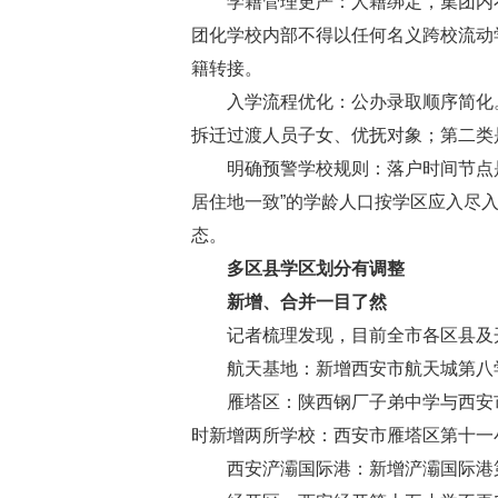
学籍管理更严：人籍绑定，集团内不得
团化学校内部不得以任何名义跨校流动
籍转接。
入学流程优化：公办录取顺序简化。
拆迁过渡人员子女、优抚对象；第二类
明确预警学校规则：落户时间节点是关
居住地一致”的学龄人口按学区应入尽
态。
多区县学区划分有调整
新增、合并一目了然
记者梳理发现，目前全市各区县及开发
航天基地：新增西安市航天城第八学校
雁塔区：陕西钢厂子弟中学与西安市
时新增两所学校：西安市雁塔区第十一
西安浐灞国际港：新增浐灞国际港第