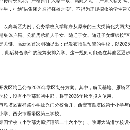
跨校流动。严格执行“人籍一致、籍随人走”，严禁人籍分离
学生，杜绝“借集团之名行择校之实”。不得为违规招收的学生建
以高新区为例，公办学校入学顺序从原来的三大类简化为两大
是集体户籍、公租房承租人子女、随迁子女。随迁子女继续按“区
键。高新区首次明确提出：已发布招生预警的学校，以2025年
入，此后符合条件的统筹安排入学。这一规则可能会在其他区逐
区均已公布2026年学区划分方案。其中，航天基地、雁塔区
，设有小学部和初中部，将于2026年秋季投入使用。
雁塔区吉祥路小学延兴门分校合并、西安市雁塔区第十小学与
小学、西安市雁塔区第三学校。
四学校（小学部为原浐灞第二十六小学）、陕师大陆港学校设