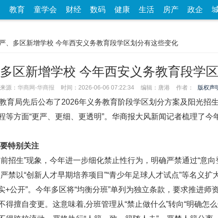
家
教育
童学会
财经
数码
健康
生活
房产
政企
更严、多区新增学校 今年西安义务教育段学区划分有这些变化
多区新增学校 今年西安义务教育段学
来源：
华商网-华商报
时间：2026-06-06 07:22:34
编辑：唐港
作者：
版权声
育局先后公布了2026年义务教育阶段学区划分方案及阳光招生
程等方面“更严、更细、更透明”。华商报大风新闻记者梳理了今
化要特别关注
生”现象，今年进一步细化禁止性行为，明确严禁通过“意向登记”
严禁以“创新人才早期培养项目”“青少年足球人才试点”等名义扩大
实+公开”。今年多区将“均衡分班”单列为独立条款，要求推进师
得擅自变更。这意味着,分班管理从“禁止做什么”转向“明确怎