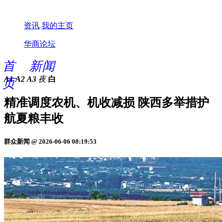
资讯
我的主页
华商论坛
首
新闻
A1
A2
A3
夜
白
页
精准调度农机、机收减损 陕西多举措护
航夏粮丰收
群众新闻 @ 2026-06-06 08:19:53