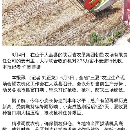
6月4日，在位于大荔县的陕西省农垦集团朝邑农场有限责
任公司的麦田里，大型联合收割机对2.75万亩小麦进行抢收。
本报记者 许奥博摄
本报讯 （记者 刘正龙）6月5日，全省“三夏”农业生产现
场会暨农机化工作会在大荔县召开。会议分析当前生产形势，
动员各地抢抓窗口期，坚决打好抢收、抢种、防灾三场硬仗。
据了解，今年小麦长势达到丰年水平，总产有望再攀历史
新高。受前期持续降雨影响，小麦成熟期延后5至7天，夏收夏
种窗口期大幅压缩，抢收抢种任务艰巨。
精准调度农机，确保颗粒归仓。各地将全面摸清机具底
数、成熟时序，分区划片科学布设机收作业线路，依托“嘟嘟