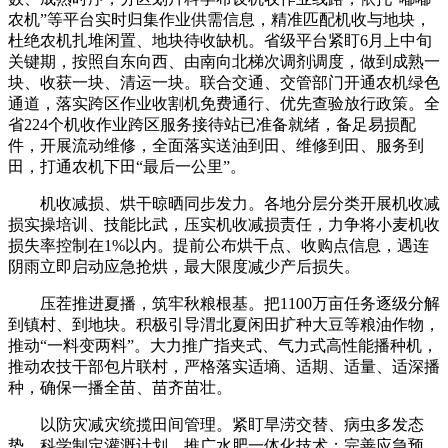
农机”等平台实时归集作业供需信息，精准匹配机收与地块，
杜绝农机扎堆闲置、地块待收缺机。省级平台紧盯6月上中旬
关键期，按照自东向西、由南向北梯次调剂调度，做到成熟一
块、收获一块、清运一块。联合交通、交管部门开通农机绿色
通道，落实跨区作业收割机免费通行、优先查验放行政策。全
省224个机收作业跨区服务接待站已准备就绪，备足易损配
件，开展流动维修，全面落实送油到田、维修到田、服务到
田，打通农机下田“最后一公里”。
机收减损、烘干晾晒同步发力。各地分层分类开展机收减
损实操培训、技能比武，压实机收减损责任，力争将小麦机收
损失率控制在1%以内。提前公布烘干点、收购点信息，遇连
阴雨立即启动应急抢烘，最大限度减少产后损失。
压茬推进夏播，筑牢秋粮根基。把1100万亩任务逐级分解
到镇村、到地块。积极引导渭北夏闲田扩种大豆等粮油作物，
推动“一料变两料”。大力推广指夹式、气力式高性能播种机，
推动农技干部包片联村，严格落实适墒、适期、适量、适深播
种，确保一播全苗、苗齐苗壮。
以防灾减灾统揽田间管理。紧盯旱涝交替、病虫多发态
势，科学制定灌溉计划，推广水肥一体化技术；完善应急预