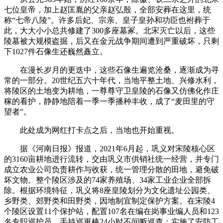
七位皇帝，加上赵匡胤的父亲赵弘殷，全部安葬在这里，统
称“七帝八陵”。许多后妃、宗亲、皇子皇孙和功臣也袝葬于
此，大大小小总共修建了300多座墓冢。北宋灭亡以后，这些
陵墓被大规模盗掘，后又在金元战争期间遭到严重破坏，只剩
下1027件石像生还巍然矗立。
在漫长岁月的更迭中，这些石像生遍览沧桑，逐渐成为寻
常的一部分。20世纪五六十年代，当地平整土地、兴修水利，
将陵区的土地变为耕地，一尊尊守卫皇陵的石像又仿佛化作庄
稼的看护，静静地陪着一季一季播种丰收，成了“麦田里的守
望者”。
此处成为网红打卡点之后，当地也开始重视。
据《河南日报》报道，2021年6月起，巩义对宋陵核心区
的3160亩耕地进行流转，交由巩义市供销社统一经营，并专门
成立农业公司负责耕作与收获，统一管理分散的田地，避免破
坏文物。整个陵区涉及的74家养殖场、34家工业企业全部拆
除。根据环境特征，巩义将8座皇陵划分为文化遗址公园类、
乡野类、郊野类和田野类，因地制宜制定保护方案。在宋陵4
个陵区设置11个保护站，配置107名在编在岗事业编人员和123
名专职巡护员，手持巡更棒24小时不间断巡查；实施了安防工