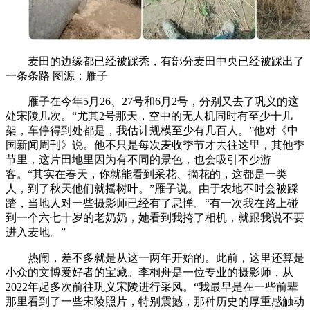
麦田的边缘都已经被踩秃，有部分麦田中央已经被踩出了
一条条路 图源：雁子
雁子在今年5月26、27号和6月2号，分别又去了巩义的这
处宋陵几次。“尤其2号那天，空中的无人机同时有至少十几
架，车停得到处都是，我估计规模至少有几百人。”他对《中
国新闻周刊》说。他不只是每次麦收季节才去往这里，其他季
节里，这片田地里因为有不同的景色，也会吸引不少游
客。“其实在春天，你就能看到采花、摘花的，这都是一类
人，到了秋天他们就摇树叶。”雁子说。由于农地不时会被踩
踏，当地人对一些摄影师已经有了忌惮。“有一次我在路上碰
到一个六七十岁的老奶奶，她看到我挎了相机，就跟我说不要
进入麦地。”
热闹，差不多就是从这一两年开始的。此前，这里还算是
小众的文博爱好者的宝藏。李桐舟是一位专业的摄影师，从
2022年起多次前往巩义宋陵进行采风。“我最早是在一些前辈
那里看到了一些宋陵照片，特别震撼，那种历史的厚重感触动