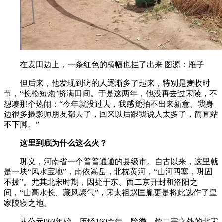
在麦田边上，一条红色的横幅也挂了出来 图源：雁子
但后来，他发现到访的人逐渐多了起来，特别是麦收时
节，“长枪短炮”挤满田间。于是这两年，他没再去过宋陵，不
想凑那个热闹：“今年就没过去，我感觉拍不出来新意。我身
边很多摄影师朋友都去了，回来以后跟我说人太多了，简直站
不下脚。”
这里到底为什么这么火？
巩义，河南省一个普普通通的县级市。自古以来，这里就
是一块“风水宝地”，南依嵩岳，北枕黄河，“山河四塞，巩固
不拔”。尤其北宋时期，因处于东、西二京开封和洛阳之
间，“山高水长、藏风聚气”，宋太祖赵匡胤更是将此选作了皇
家陵寝之地。
从公元963年始，历经160余年，除徽、钦二宗之外的北宋