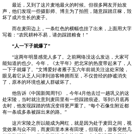
最近，又到了这片麦地最火的时候。但很多网友开始发
声，他们发现一些摄影师、博主为了拍照，随意踩踏庄稼，毁
坏了成片生长的麦子。
而在麦田边上，一条红色的横幅也挂了出来，上面用大字
写着：“农民耕种不易，请勿踩踏粮食！”
“人一下子就爆了”
“这两年明显感觉人多了。之前网络没这么发达，大家可
能知道的也少。今年，《太平年》把北宋的热度带起来了，人
一下子就爆了。”文博爱好者雁子五六年前就关注这处宋陵，
眼见着它从乏人问津到游客蜂拥而至，不仅曾经的静谧消失
了，原本的环境也被人群破坏了。
他告诉《中国新闻周刊》，今年4月他去过一趟巩义的这
处宋陵，当时就注意到麦田里有一些踩踏痕迹。等到5月底再
去时，他发现踩踏的情况变得更严重了。“每个石像生附近都
有一条或多条被踩出来的路。”
这片宋陵之所以能成为网红，就是因为处于麦田之间，视
觉效果与众不同，而麦田里本来有田埂，但现在，游客突然几