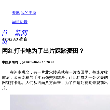
资讯
我的主页
华商论坛
首
新闻
A1
A2
A3
夜
白
页
网红打卡地为了出片踩踏麦田？
中国新闻周刊 @ 2026-06-06 15:26:48
在河南巩义，有一片北宋陵墓就在一片农田里。每逢麦收
前后，金黄麦穗与千年石像交相辉映，让此处成为一处火爆的
网红打卡地。人们从四面八方而来，为了在这处视觉奇观前出
片。