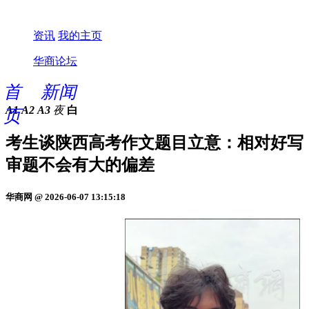
资讯
我的主页
华商论坛
首
新闻
A1
A2
A3
夜
白
页
考生谈陕西高考作文题目立意：相对好写
审题不会有大的偏差
华商网 @ 2026-06-07 13:15:18