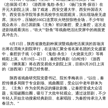
《忠保国·叮本》《游西湖·鬼怨·杀生》《杨门女将·探谷》在
开元大剧院上演，除了戏迷，西安交通大学、西安外国语大
学、西安音乐学院等多所高校学生组团观演，演出现场座无虚
席。演出中，压轴的160口连贯吹火绝技惊艳全场，不少年轻
观众表示，自己因剧集《主角》初识秦腔、爱上秦腔，这次走
进剧场观看演出，“吹火”“卧鱼”等戏曲绝活比荧屏中的画面更
具冲击力。
6月15日，陕西省濒危剧种展演暨戏曲绝活展演的首场演
出将在渭南大剧院举行，在这场汇聚全省名家名团的文化盛宴
中，秦腔折子戏《小宴》《鬼怨·杀生》《火烧裴元庆》等将
精彩上演。6月19日—21日，秦腔经典剧《白蛇传》《游西
湖》《铡美案》将在西安易俗大剧院上演，目前6月20日上演
的《游西湖》门票已经售罄。
陕西省戏曲研究院党委书记、院长李梅表示，“以往，秦
腔传播多局限于专业剧场、戏曲圈层，受众以中老年群体为
主。《主角》作为全民热议的爆款剧集，让秦腔变成大众话
题，实现破圈出圈，吸引了大批年轻观众。通过这部剧，不少
年轻人开始主动搜索经典剧目、名家唱段，为秦腔传承注入青
春活力。”