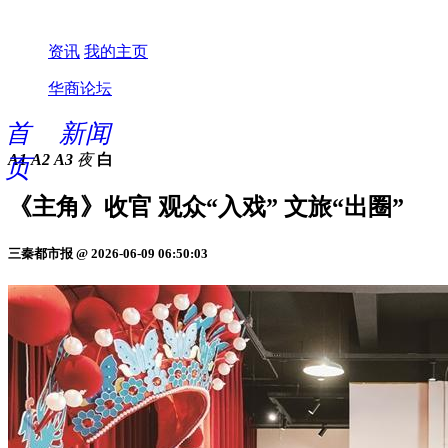
资讯
我的主页
华商论坛
首
新闻
A1
A2
A3
夜
白
页
《主角》收官 观众“入戏” 文旅“出圈”
三秦都市报 @ 2026-06-09 06:50:03