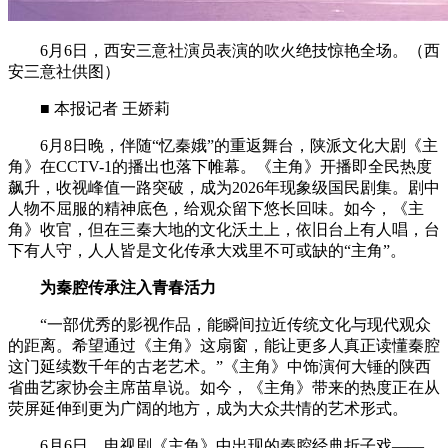
6月6日，西安三意社演员表演的吹火绝技惊艳全场。（西
安三意社供图）
■ 本报记者 王娇莉
6月8日晚，伴随“忆秦娥”的重返舞台，陕派文化大剧《主
角》在CCTV-1的播出也落下帷幕。《主角》开播即全民热度
飙升，收视峰值一路突破，成为2026年现象级国民剧集。剧中
人物不屈服的精神底色，给观众留下悠长回味。如今，《主
角》收官，但在三秦大地的文化沃土上，依旧台上有人唱，台
下有人守，人人皆是文化传承大戏里不可或缺的“主角”。
为秦腔传承注入青春活力
“一部优秀的影视作品，能瞬间拉近传统文化与现代观众
的距离。希望通过《主角》这扇窗，能让更多人真正读懂秦腔
这门延续数千年的古老艺术。”《主角》中饰演何大锤的陕西
省曲艺家协会主席苗阜说。如今，《主角》带来的热度正在从
荧屏延伸到更为广阔的地方，成为大众共情的艺术形式。
6月6日，电视剧《主角》中出现的秦腔经典折子戏——