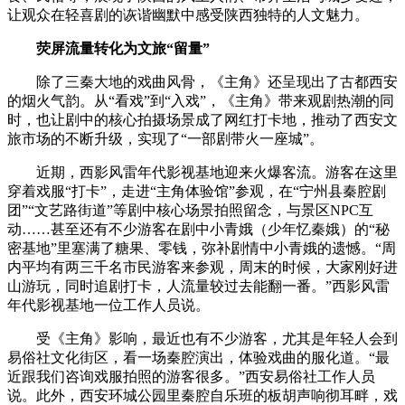
让观众在轻喜剧的诙谐幽默中感受陕西独特的人文魅力。
荧屏流量转化为文旅“留量”
除了三秦大地的戏曲风骨，《主角》还呈现出了古都西安
的烟火气韵。从“看戏”到“入戏”，《主角》带来观剧热潮的同
时，也让剧中的核心拍摄场景成了网红打卡地，推动了西安文
旅市场的不断升级，实现了“一部剧带火一座城”。
近期，西影风雷年代影视基地迎来火爆客流。游客在这里
穿着戏服“打卡”，走进“主角体验馆”参观，在“宁州县秦腔剧
团”“文艺路街道”等剧中核心场景拍照留念，与景区NPC互
动……甚至还有不少游客在剧中小青娥（少年忆秦娥）的“秘
密基地”里塞满了糖果、零钱，弥补剧情中小青娥的遗憾。“周
内平均有两三千名市民游客来参观，周末的时候，大家刚好进
山游玩，同时追剧打卡，人流量较过去能翻一番。”西影风雷
年代影视基地一位工作人员说。
受《主角》影响，最近也有不少游客，尤其是年轻人会到
易俗社文化街区，看一场秦腔演出，体验戏曲的服化道。“最
近跟我们咨询戏服拍照的游客很多。”西安易俗社工作人员
说。此外，西安环城公园里秦腔自乐班的板胡声响彻耳畔，戏