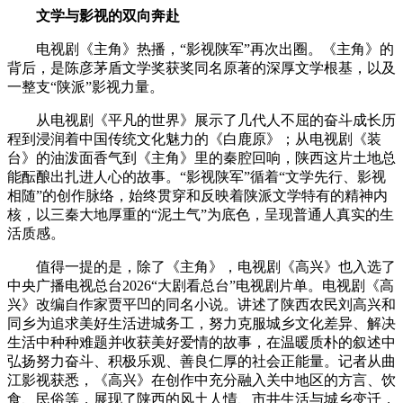
文学与影视的双向奔赴
电视剧《主角》热播，“影视陕军”再次出圈。《主角》的
背后，是陈彦茅盾文学奖获奖同名原著的深厚文学根基，以及
一整支“陕派”影视力量。
从电视剧《平凡的世界》展示了几代人不屈的奋斗成长历
程到浸润着中国传统文化魅力的《白鹿原》；从电视剧《装
台》的油泼面香气到《主角》里的秦腔回响，陕西这片土地总
能酝酿出扎进人心的故事。“影视陕军”循着“文学先行、影视
相随”的创作脉络，始终贯穿和反映着陕派文学特有的精神内
核，以三秦大地厚重的“泥土气”为底色，呈现普通人真实的生
活质感。
值得一提的是，除了《主角》，电视剧《高兴》也入选了
中央广播电视总台2026“大剧看总台”电视剧片单。电视剧《高
兴》改编自作家贾平凹的同名小说。讲述了陕西农民刘高兴和
同乡为追求美好生活进城务工，努力克服城乡文化差异、解决
生活中种种难题并收获美好爱情的故事，在温暖质朴的叙述中
弘扬努力奋斗、积极乐观、善良仁厚的社会正能量。记者从曲
江影视获悉，《高兴》在创作中充分融入关中地区的方言、饮
食、民俗等，展现了陕西的风土人情、市井生活与城乡变迁，