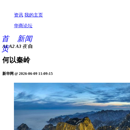
资讯
我的主页
华商论坛
首
新闻
A1
A2
A3
夜
白
页
何以秦岭
新华网 @ 2026-06-09 11:09:15