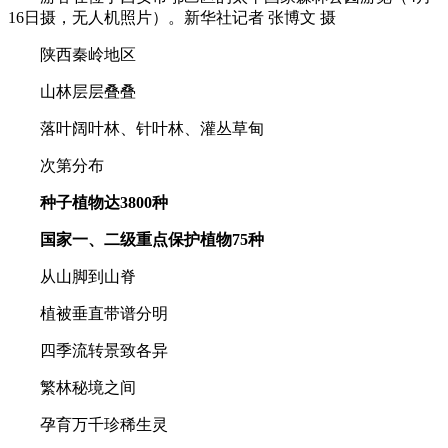
16日摄，无人机照片）。新华社记者 张博文 摄
陕西秦岭地区
山林层层叠叠
落叶阔叶林、针叶林、灌丛草甸
次第分布
种子植物达3800种
国家一、二级重点保护植物75种
从山脚到山脊
植被垂直带谱分明
四季流转景致各异
繁林秘境之间
孕育万千珍稀生灵