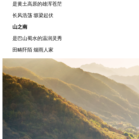
是黄土高原的雄浑苍茫
长风浩荡 塬梁起伏
山之南
是巴山蜀水的温润灵秀
田畴阡陌 烟雨人家