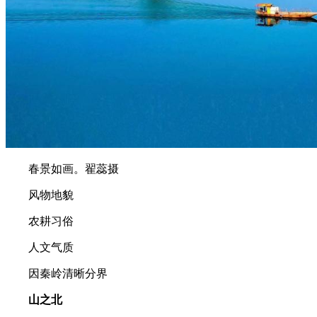
春景如画。翟蕊摄
风物地貌
农耕习俗
人文气质
因秦岭清晰分界
山之北