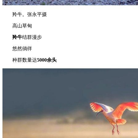
羚牛。张永平摄
高山草甸
羚牛
结群漫步
悠然徜徉
种群数量达
5000余头