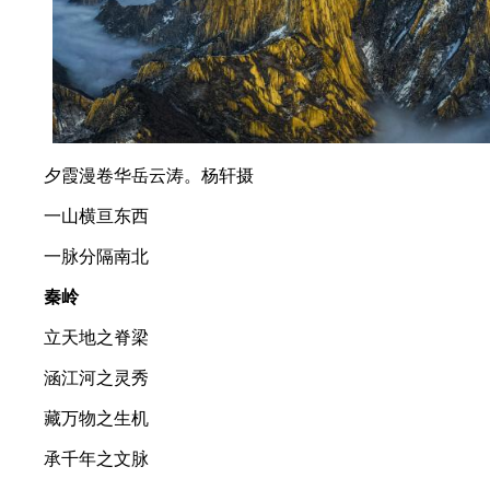
夕霞漫卷华岳云涛。杨轩摄
一山横亘东西
一脉分隔南北
秦岭
立天地之脊梁
涵江河之灵秀
藏万物之生机
承千年之文脉