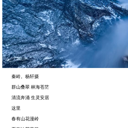
秦岭。杨轩摄
群山叠翠 林海苍茫
清流奔涌 生灵安居
这里
春有山花漫岭