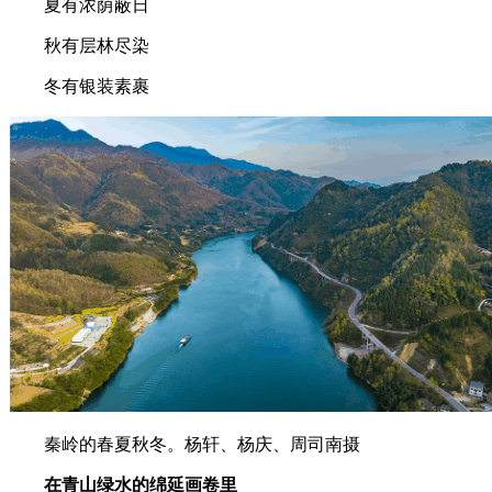
夏有浓荫蔽日
秋有层林尽染
冬有银装素裹
秦岭的春夏秋冬。杨轩、杨庆、周司南摄
在青山绿水的绵延画卷里