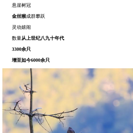
悬崖树冠
金丝猴
成群攀跃
灵动嬉闹
数量
从上世纪八九十年代
3300余只
增至如今6000余只