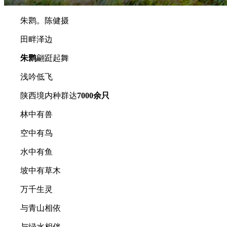
朱鹮。陈健摄
田畔泽边
朱鹮
翩跹起舞
浅吟低飞
陕西境内种群达
7000余只
林中有兽
空中有鸟
水中有鱼
坡中有草木
万千生灵
与青山相依
与绿水相伴