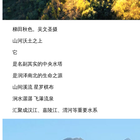
梯田秋色。吴文圣摄
山河沃土之上
它
是名副其实的中央水塔
是润泽南北的生命之源
山间溪流 星罗棋布
涧水潺潺 飞瀑流泉
汇聚成汉江、嘉陵江、渭河等重要水系