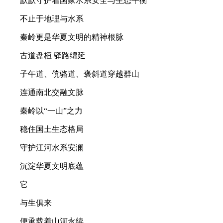
默默守护着国家水系安全与生态平衡
不止于地理与水系
秦岭更是华夏文明的精神根脉
古道盘桓 驿路绵延
子午道、傥骆道、褒斜道穿越群山
连通南北交融文脉
秦岭以“一山”之力
稳住国土生态格局
守护江河水系安澜
沉淀华夏文明底蕴
它
与生俱来
便承载着山河永续