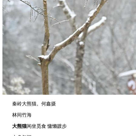
秦岭大熊猫。何鑫摄
林间竹海
大熊猫
闲坐觅食 慵懒踱步